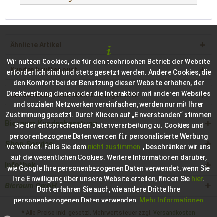
Ähnliche Artikel
Wir nutzen Cookies, die für den technischen Betrieb der Website
Kunden kauften auch
erforderlich sind und stets gesetzt werden. Andere Cookies, die
den Komfort bei der Benutzung dieser Website erhöhen, der
Direktwerbung dienen oder die Interaktion mit anderen Websites
Kunden haben sich ebenfalls angesehen
und sozialen Netzwerken vereinfachen, werden nur mit Ihrer
Zustimmung gesetzt. Durch Klicken auf „Einverstanden“ stimmen
Bioraum Kundenberatung
Sie der entsprechenden Datenverarbeitung zu. Cookies und
personenbezogene Daten werden für personalisierte Werbung
Shop Service
verwendet. Falls Sie dem
nicht zustimmen
, beschränken wir uns
auf die wesentlichen Cookies. Weitere Informationen darüber,
Infothek
wie Google Ihre personenbezogenen Daten verwendet, wenn Sie
Ihre Einwilligung über unsere Website erteilen, finden Sie
hier
.
Bioraum GmbH
Dort erfahren Sie auch, wie andere Dritte Ihre
personenbezogenen Daten verwenden.
Mehr Informationen
* Alle Preise inkl. gesetzl. Mehrwertsteuer zzgl.
Versandkosten