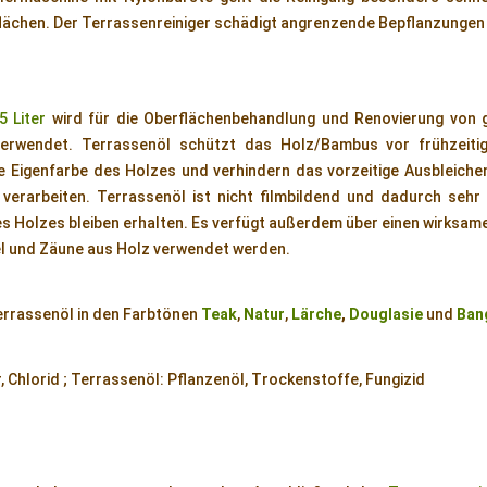
rflächen. Der Terrassenreiniger schädigt angrenzende Bepflanzungen 
5 Liter
wird für die Oberflächenbehandlung und Renovierung von g
rwendet. Terrassenöl schützt das Holz/Bambus vor frühzeitige
 Eigenfarbe des Holzes und verhindern das vorzeitige Ausbleichen
 verarbeiten. Terrassenöl ist nicht filmbildend und dadurch sehr
s Holzes bleiben erhalten. Es verfügt außerdem über einen wirksa
l und Zäune aus Holz verwendet werden.
errassenöl in den Farbtönen
Teak
,
Natur
,
Lärche
,
Douglasie
und
Ban
 Chlorid ; Terrassenöl: Pflanzenöl, Trockenstoffe, Fungizid