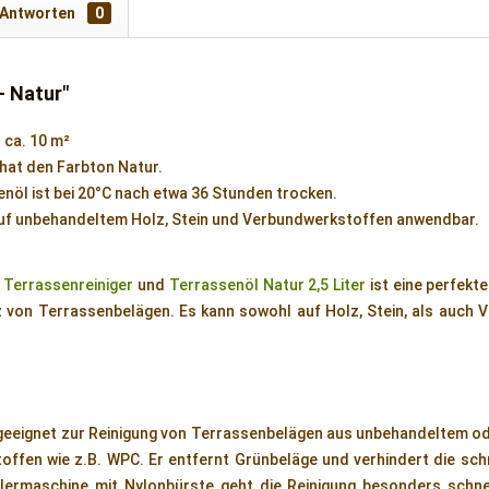
 Antworten
0
- Natur"
= ca. 10 m²
hat den Farbton Natur.
nöl ist bei 20°C nach etwa 36 Stunden trocken.
auf unbehandeltem Holz, Stein und Verbundwerkstoffen anwendbar.
s
Terrassenreiniger
und
Terrassenöl Natur 2,5 Liter
ist eine perfekt
 von Terrassenbelägen. Es kann sowohl auf Holz, Stein, als auch 
geeignet zur Reinigung von Terrassenbelägen aus unbehandeltem od
ffen wie z.B. WPC. Er entfernt Grünbeläge und verhindert die sch
lermaschine mit Nylonbürste geht die Reinigung besonders schnel