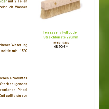
iger
mit 2 Teilen
eichlich Wasser
Terrassen / Fußboden
Streichbürste 220mm
Inhalt
1 Stück
ckener Witterung
48,90 € *
 soltle min. 15°C
eichen Produktes
. Stark saugendes
rockenen Pinsel
it sollte sie vor