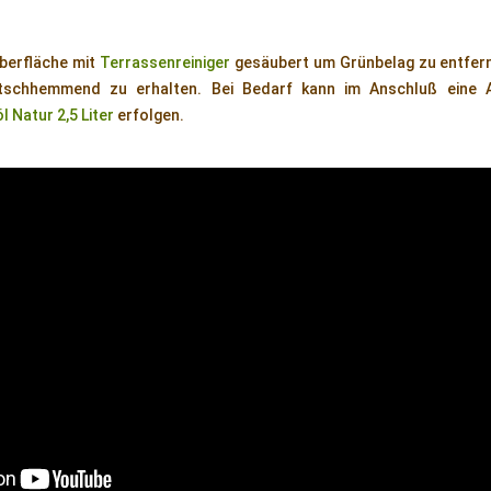
Oberfläche mit
Terrassenreiniger
gesäubert um Grünbelag zu entfer
utschhemmend zu erhalten. Bei Bedarf kann im Anschluß eine A
 Natur 2,5 Liter
erfolgen.