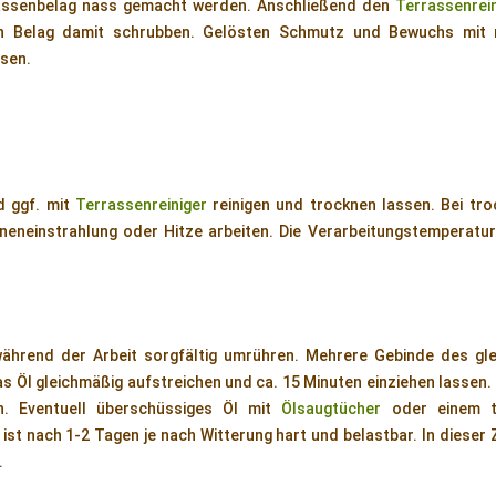
assenbelag nass gemacht werden. Anschließend den
Terrassenrein
 Belag damit schrubben. Gelösten Schmutz und Bewuchs mit r
ssen.
d ggf. mit
Terrassenreiniger
reinigen und trocknen lassen. Bei tro
neneinstrahlung oder Hitze arbeiten. Die Verarbeitungstemperatur
während der Arbeit sorgfältig umrühren. Mehrere Gebinde des gl
s Öl gleichmäßig aufstreichen und ca. 15 Minuten einziehen lassen
n. Eventuell überschüssiges Öl mit
Ölsaugtücher
oder einem t
st nach 1-2 Tagen je nach Witterung hart und belastbar. In dieser Ze
.