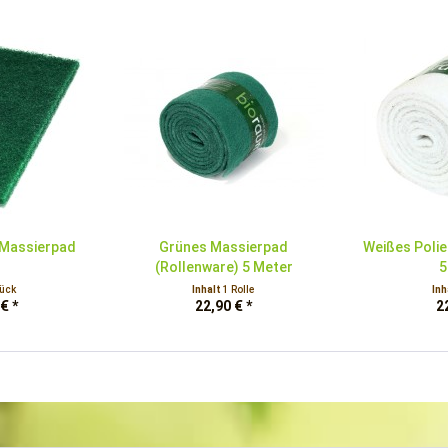
Massierpad
Grünes Massierpad
Weißes Polie
(Rollenware) 5 Meter
5
tück
Inhalt
1 Rolle
Inh
€ *
22,90 € *
2