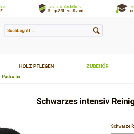
frei
sichere Bestellung
k
DE
Shop SSL zertifiziert
er
HOLZ PFLEGEN
ZUBEHÖR
Padrollen
Schwarzes intensiv Reini
Schwarze Re