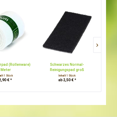
rpad (Rollenware)
Schwarzes Normal-
S
 Meter
Reinigungspad groß
Re
alt
1 Stück
Inhalt
1 Stück
2,90 € *
ab 2,50 € *