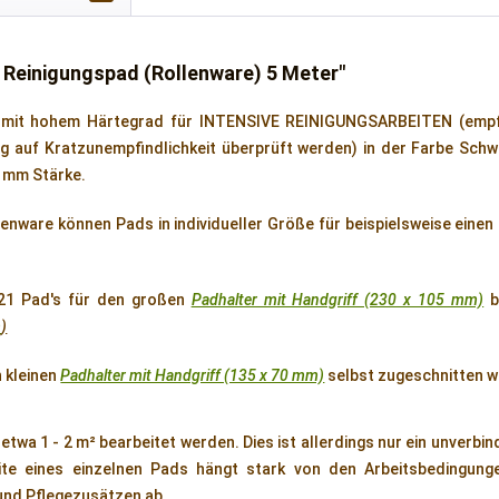
 Reinigungspad (Rollenware) 5 Meter"
d mit hohem Härtegrad für INTENSIVE REINIGUNGSARBEITEN (empf
g auf Kratzunempfindlichkeit überprüft werden) in der Farbe Schw
8 mm Stärke.
enware können Pads in individueller Größe für beispielsweise einen
21 Pad's für den großen
Padhalter mit Handgriff (230 x 105 mm)
m
)
n kleinen
Padhalter mit Handgriff (135 x 70 mm)
selbst zugeschnitten w
etwa 1 - 2 m² bearbeitet werden. Dies ist allerdings nur ein unverbin
eite eines einzelnen Pads hängt stark von den Arbeitsbedingung
und Pflegezusätzen ab.