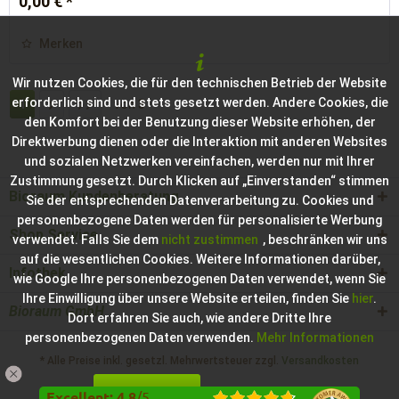
0,00 € *
Merken
Wir nutzen Cookies, die für den technischen Betrieb der Website
erforderlich sind und stets gesetzt werden. Andere Cookies, die
1
von
3
den Komfort bei der Benutzung dieser Website erhöhen, der
Direktwerbung dienen oder die Interaktion mit anderen Websites
und sozialen Netzwerken vereinfachen, werden nur mit Ihrer
Zustimmung gesetzt. Durch Klicken auf „Einverstanden“ stimmen
Bioraum Kundenberatung
Sie der entsprechenden Datenverarbeitung zu. Cookies und
personenbezogene Daten werden für personalisierte Werbung
Shop Service
verwendet. Falls Sie dem
nicht zustimmen
, beschränken wir uns
auf die wesentlichen Cookies. Weitere Informationen darüber,
Infothek
wie Google Ihre personenbezogenen Daten verwendet, wenn Sie
Ihre Einwilligung über unsere Website erteilen, finden Sie
hier
.
Bioraum GmbH
Dort erfahren Sie auch, wie andere Dritte Ihre
personenbezogenen Daten verwenden.
Mehr Informationen
* Alle Preise inkl. gesetzl. Mehrwertsteuer zzgl.
Versandkosten
Einverstanden
Konfigurieren
Hilfe / Support
Kontakt zur Bioraum GmbH
Excellent
:
4.8
/
5