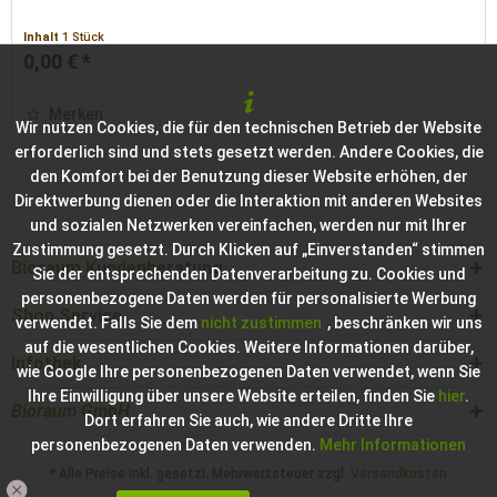
Inhalt
1 Stück
0,00 € *
Merken
Wir nutzen Cookies, die für den technischen Betrieb der Website
erforderlich sind und stets gesetzt werden. Andere Cookies, die
den Komfort bei der Benutzung dieser Website erhöhen, der
Direktwerbung dienen oder die Interaktion mit anderen Websites
und sozialen Netzwerken vereinfachen, werden nur mit Ihrer
Zustimmung gesetzt. Durch Klicken auf „Einverstanden“ stimmen
Bioraum Kundenberatung
Sie der entsprechenden Datenverarbeitung zu. Cookies und
personenbezogene Daten werden für personalisierte Werbung
Shop Service
verwendet. Falls Sie dem
nicht zustimmen
, beschränken wir uns
auf die wesentlichen Cookies. Weitere Informationen darüber,
Infothek
wie Google Ihre personenbezogenen Daten verwendet, wenn Sie
Ihre Einwilligung über unsere Website erteilen, finden Sie
hier
.
Bioraum GmbH
Dort erfahren Sie auch, wie andere Dritte Ihre
personenbezogenen Daten verwenden.
Mehr Informationen
* Alle Preise inkl. gesetzl. Mehrwertsteuer zzgl.
Versandkosten