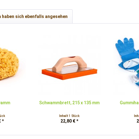
 haben sich ebenfalls angesehen
wamm
Schwammbrett, 215 x 135 mm
Gummiha
tück
Inhalt
1 Stück
Inh
 *
22,80 € *
2