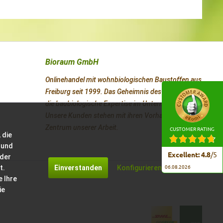
Bioraum GmbH
Onlinehandel mit wohnbiologischen Baustoffen aus
Freiburg seit 1999. Das Geheimnis des Erfolges ist
die baubiologische Expertise im Unternehmen.
Unsere Kunden stehen mit ihren Vorhaben im
Zentrum unserer Arbeit.
CUSTOMER RATING
 die
 und
Excellent
:
4.8
/
5
 der
t.
Einverstanden
Konfigurieren
06.08.2026
e Ihre
ie