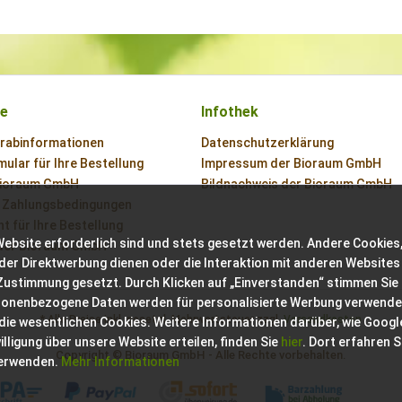
ce
Infothek
orabinformationen
Datenschutzerklärung
ular für Ihre Bestellung
Impressum der Bioraum GmbH
Bioraum GmbH
Bildnachweis der Bioraum GmbH
 Zahlungsbedingungen
t für Ihre Bestellung
Website erforderlich sind und stets gesetzt werden. Andere Cookies,
der Bioraum GmbH
der Direktwerbung dienen oder die Interaktion mit anderen Websites
 Zustimmung gesetzt. Durch Klicken auf „Einverstanden“ stimmen Sie
sonenbezogene Daten werden für personalisierte Werbung verwende
* Alle Preise inkl. gesetzl. Mehrwertsteuer zzgl.
Versandkosten
 die wesentlichen Cookies. Weitere Informationen darüber, wie Googl
ligung über unsere Website erteilen, finden Sie
hier
. Dort erfahren S
Copyright © Bioraum GmbH - Alle Rechte vorbehalten.
verwenden.
Mehr Informationen