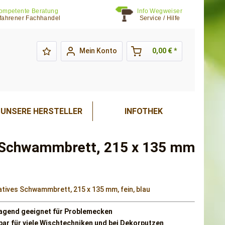
ompetente Beratung
Info Wegweiser
fahrener Fachhandel
Service / Hilfe
Mein Konto
0,00 € *
UNSERE HERSTELLER
INFOTHEK
Schwammbrett, 215 x 135 mm
tives Schwammbrett, 215 x 135 mm, fein, blau
agend geeignet für Problemecken
bar für viele Wischtechniken und bei Dekorputzen