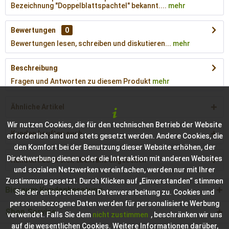
Bezeichnung "Doppelblattspachtel" bekannt....
mehr
Bewertungen
0
Bewertungen lesen, schreiben und diskutieren...
mehr
Beschreibung
Fragen und Antworten zu diesem Produkt
mehr
Ähnliche Artikel
Wir nutzen Cookies, die für den technischen Betrieb der Website
Kunden kauften auch
erforderlich sind und stets gesetzt werden. Andere Cookies, die
den Komfort bei der Benutzung dieser Website erhöhen, der
Direktwerbung dienen oder die Interaktion mit anderen Websites
Kunden haben sich ebenfalls angesehen
und sozialen Netzwerken vereinfachen, werden nur mit Ihrer
Zustimmung gesetzt. Durch Klicken auf „Einverstanden“ stimmen
Bioraum Kundenberatung
Sie der entsprechenden Datenverarbeitung zu. Cookies und
personenbezogene Daten werden für personalisierte Werbung
Shop Service
verwendet. Falls Sie dem
nicht zustimmen
, beschränken wir uns
auf die wesentlichen Cookies. Weitere Informationen darüber,