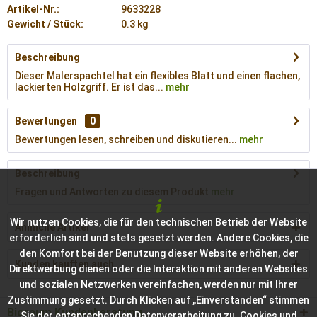
Artikel-Nr.:
9633228
Gewicht / Stück:
0.3 kg
Beschreibung
Dieser Malerspachtel hat ein flexibles Blatt und einen flachen,
lackierten Holzgriff. Er ist das...
mehr
Bewertungen
0
Bewertungen lesen, schreiben und diskutieren...
mehr
Beschreibung
Fragen und Antworten zu diesem Produkt
mehr
Wir nutzen Cookies, die für den technischen Betrieb der Website
Ähnliche Artikel
erforderlich sind und stets gesetzt werden. Andere Cookies, die
den Komfort bei der Benutzung dieser Website erhöhen, der
Kunden kauften auch
Direktwerbung dienen oder die Interaktion mit anderen Websites
und sozialen Netzwerken vereinfachen, werden nur mit Ihrer
Zustimmung gesetzt. Durch Klicken auf „Einverstanden“ stimmen
Bioraum Kundenberatung
Sie der entsprechenden Datenverarbeitung zu. Cookies und