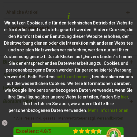
Ähnliche Artikel
Wir nutzen Cookies, die für den technischen Betrieb der Website
Kunden kauften auch
erforderlich sind und stets gesetzt werden. Andere Cookies, die
den Komfort bei der Benutzung dieser Website erhöhen, der
Direktwerbung dienen oder die Interaktion mit anderen Websites
Kunden haben sich ebenfalls angesehen
und sozialen Netzwerken vereinfachen, werden nur mit Ihrer
Zustimmung gesetzt. Durch Klicken auf „Einverstanden“ stimmen
Bioraum Kundenberatung
Sie der entsprechenden Datenverarbeitung zu. Cookies und
personenbezogene Daten werden für personalisierte Werbung
Shop Service
verwendet. Falls Sie dem
nicht zustimmen
, beschränken wir uns
auf die wesentlichen Cookies. Weitere Informationen darüber,
Infothek
wie Google Ihre personenbezogenen Daten verwendet, wenn Sie
Ihre Einwilligung über unsere Website erteilen, finden Sie
hier
.
Bioraum GmbH
Dort erfahren Sie auch, wie andere Dritte Ihre
personenbezogenen Daten verwenden.
Mehr Informationen
* Alle Preise inkl. gesetzl. Mehrwertsteuer zzgl.
Versandkosten
Einverstanden
Konfigurieren
Hilfe / Support
Kontakt zur Bioraum GmbH
Excellent
:
4.8
/
5