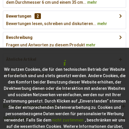
dem Durchmesser 6 cm und einem 35 cm...
mehr
Bewertungen
2
Bewertungen lesen, schreiben und diskutieren...
mehr
Beschreibung
Fragen und Antworten zu diesem Produkt
mehr
Ähnliche Artikel
Wir nutzen Cookies, die für den technischen Betrieb der Website
Kunden kauften auch
erforderlich sind und stets gesetzt werden. Andere Cookies, die
den Komfort bei der Benutzung dieser Website erhöhen, der
Direktwerbung dienen oder die Interaktion mit anderen Websites
Kunden haben sich ebenfalls angesehen
und sozialen Netzwerken vereinfachen, werden nur mit Ihrer
Zustimmung gesetzt. Durch Klicken auf „Einverstanden“ stimmen
Bioraum Kundenberatung
Sie der entsprechenden Datenverarbeitung zu. Cookies und
personenbezogene Daten werden für personalisierte Werbung
Shop Service
verwendet. Falls Sie dem
nicht zustimmen
, beschränken wir uns
auf die wesentlichen Cookies. Weitere Informationen darüber,