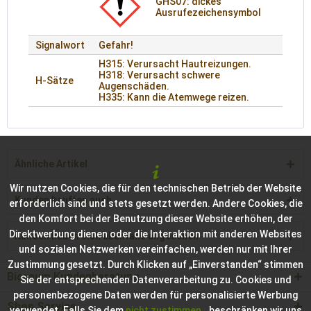
GHS07: dickes
Ausrufezeichensymbol
Signalwort
Gefahr!
H315: Verursacht Hautreizungen.
H318: Verursacht schwere
H-Sätze
Augenschäden.
H335: Kann die Atemwege reizen.
Ähnliche Artikel
Wir nutzen Cookies, die für den technischen Betrieb der Website
Kunden kauften auch
erforderlich sind und stets gesetzt werden. Andere Cookies, die
den Komfort bei der Benutzung dieser Website erhöhen, der
Direktwerbung dienen oder die Interaktion mit anderen Websites
Kunden haben sich ebenfalls angesehen
und sozialen Netzwerken vereinfachen, werden nur mit Ihrer
Zustimmung gesetzt. Durch Klicken auf „Einverstanden“ stimmen
Bioraum Kundenberatung
Sie der entsprechenden Datenverarbeitung zu. Cookies und
personenbezogene Daten werden für personalisierte Werbung
Shop Service
verwendet. Falls Sie dem
nicht zustimmen
, beschränken wir uns