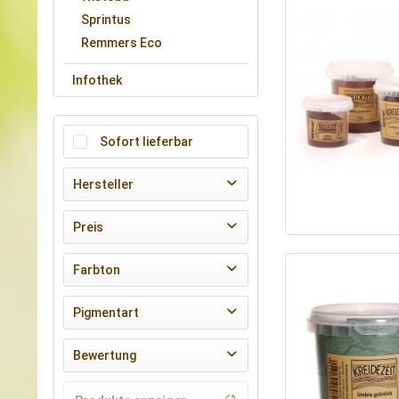
Sprintus
Remmers Eco
Infothek
Sofort lieferbar
Hersteller
Kreidezeit Naturfarben
Preis
Farbton
von
0,01 €
bis
16,00 €
blau
Pigmentart
braun
Erdpigmente
Bewertung
gelb
Mineralpigmente
grün
& mehr