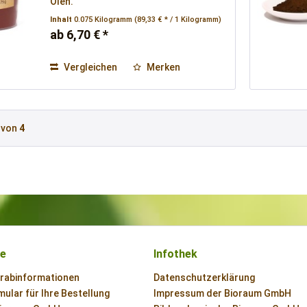
Ölen.
Inhalt
0.075 Kilogramm
(89,33 € * / 1 Kilogramm)
ab 6,70 € *
Vergleichen
Merken
von
4
ce
Infothek
orabinformationen
Datenschutzerklärung
ular für Ihre Bestellung
Impressum der Bioraum GmbH