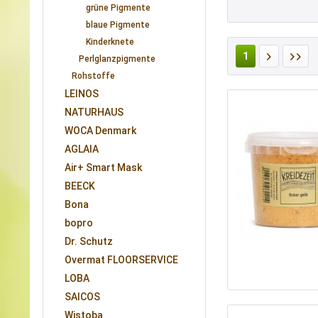
grüne Pigmente
blaue Pigmente
Kinderknete
1
Perlglanzpigmente
Rohstoffe
LEINOS
NATURHAUS
WOCA Denmark
AGLAIA
Air+ Smart Mask
BEECK
Bona
bopro
Dr. Schutz
Overmat FLOORSERVICE
LOBA
SAICOS
Wistoba