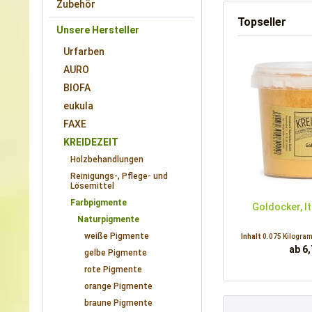
Zubehör
Topseller
Unsere Hersteller
Urfarben
AURO
BIOFA
eukula
FAXE
KREIDEZEIT
Holzbehandlungen
Reinigungs-, Pflege- und
Lösemittel
Farbpigmente
Goldocker, I
Naturpigmente
weiße Pigmente
Inhalt
0.075 Kilogr
ab 6,
gelbe Pigmente
rote Pigmente
orange Pigmente
braune Pigmente