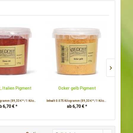
, Italien Pigment
Ocker gelb Pigment
Spi
logramm
(89,33 € * / 1 Kilogramm)
Inhalt
0.075 Kilogramm
(89,33 € * / 1 Kilogramm)
Inhalt
0.07
b 6,70 € *
ab 6,70 € *