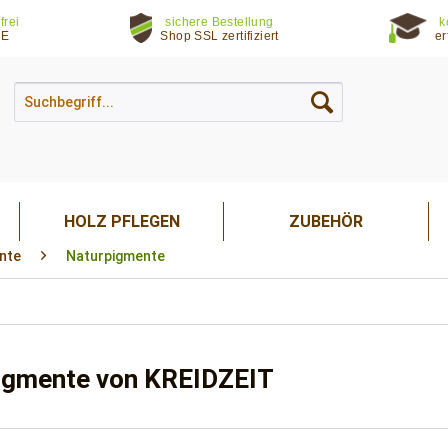
frei
sichere Bestellung
k
DE
Shop SSL zertifiziert
er
HOLZ PFLEGEN
ZUBEHÖR
nte
Naturpigmente
igmente von KREIDZEIT