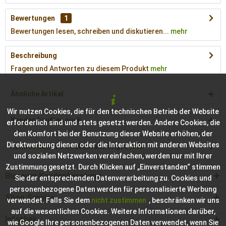
Bewertungen
1
Bewertungen lesen, schreiben und diskutieren...
mehr
Beschreibung
Fragen und Antworten zu diesem Produkt
mehr
Ähnliche Artikel
Wir nutzen Cookies, die für den technischen Betrieb der Website
Kunden kauften auch
erforderlich sind und stets gesetzt werden. Andere Cookies, die
den Komfort bei der Benutzung dieser Website erhöhen, der
Direktwerbung dienen oder die Interaktion mit anderen Websites
Kunden haben sich ebenfalls angesehen
und sozialen Netzwerken vereinfachen, werden nur mit Ihrer
Zustimmung gesetzt. Durch Klicken auf „Einverstanden“ stimmen
Bioraum Kundenberatung
Sie der entsprechenden Datenverarbeitung zu. Cookies und
personenbezogene Daten werden für personalisierte Werbung
Shop Service
verwendet. Falls Sie dem
nicht zustimmen
, beschränken wir uns
auf die wesentlichen Cookies. Weitere Informationen darüber,
Infothek
wie Google Ihre personenbezogenen Daten verwendet, wenn Sie