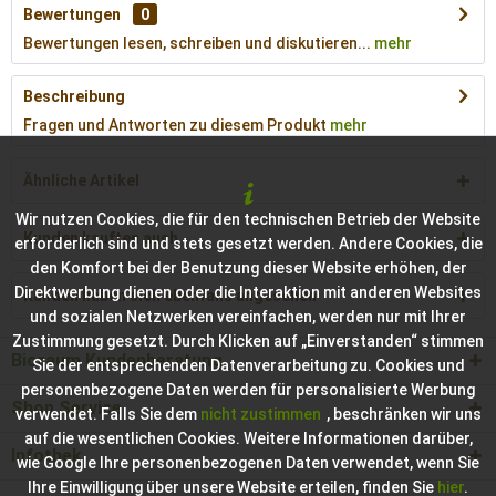
Bewertungen
0
Bewertungen lesen, schreiben und diskutieren...
mehr
Beschreibung
Fragen und Antworten zu diesem Produkt
mehr
Ähnliche Artikel
Wir nutzen Cookies, die für den technischen Betrieb der Website
Kunden kauften auch
erforderlich sind und stets gesetzt werden. Andere Cookies, die
den Komfort bei der Benutzung dieser Website erhöhen, der
Direktwerbung dienen oder die Interaktion mit anderen Websites
Kunden haben sich ebenfalls angesehen
und sozialen Netzwerken vereinfachen, werden nur mit Ihrer
Zustimmung gesetzt. Durch Klicken auf „Einverstanden“ stimmen
Bioraum Kundenberatung
Sie der entsprechenden Datenverarbeitung zu. Cookies und
personenbezogene Daten werden für personalisierte Werbung
Shop Service
verwendet. Falls Sie dem
nicht zustimmen
, beschränken wir uns
auf die wesentlichen Cookies. Weitere Informationen darüber,
Infothek
wie Google Ihre personenbezogenen Daten verwendet, wenn Sie
Ihre Einwilligung über unsere Website erteilen, finden Sie
hier
.