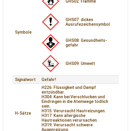
GHS02: Flamme
GHS07: dickes
Ausrufezeichensymbol
Symbole
GHS08: Gesund­heits­
gefahr
GHS09: Umwelt
Signalwort
Gefahr!
H226: Flüssigkeit und Dampf
entzündbar.
H304: Kann bei Verschlucken und
Eindringen in die Atemwege tödlich
sein.
H315: Verursacht Hautreizungen.
H-Sätze
H317: Kann allergische
Hautreaktionen verursachen.
H319: Verursacht schwere
Augenreizung.