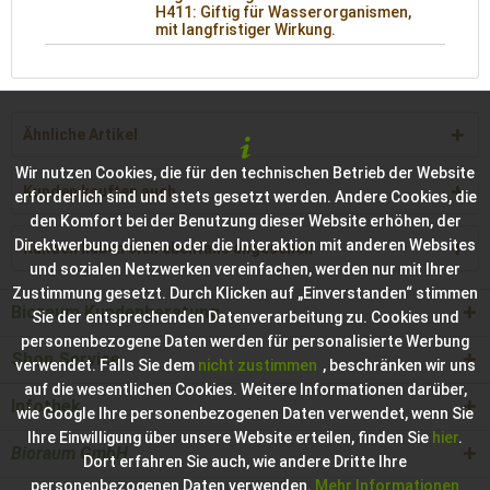
H411: Giftig für Wasserorganismen,
mit langfristiger Wirkung.
Ähnliche Artikel
Wir nutzen Cookies, die für den technischen Betrieb der Website
Kunden kauften auch
erforderlich sind und stets gesetzt werden. Andere Cookies, die
den Komfort bei der Benutzung dieser Website erhöhen, der
Direktwerbung dienen oder die Interaktion mit anderen Websites
Kunden haben sich ebenfalls angesehen
und sozialen Netzwerken vereinfachen, werden nur mit Ihrer
Zustimmung gesetzt. Durch Klicken auf „Einverstanden“ stimmen
Bioraum Kundenberatung
Sie der entsprechenden Datenverarbeitung zu. Cookies und
personenbezogene Daten werden für personalisierte Werbung
Shop Service
verwendet. Falls Sie dem
nicht zustimmen
, beschränken wir uns
auf die wesentlichen Cookies. Weitere Informationen darüber,
Infothek
wie Google Ihre personenbezogenen Daten verwendet, wenn Sie
Ihre Einwilligung über unsere Website erteilen, finden Sie
hier
.
Bioraum GmbH
Dort erfahren Sie auch, wie andere Dritte Ihre
personenbezogenen Daten verwenden.
Mehr Informationen