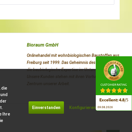
Bioraum GmbH
Onlinehandel mit wohnbiologischen Baustoffen aus
Freiburg seit 1999. Das Geheimnis des Erfolges ist
die baubiologische Expertise im Unternehmen.
Unsere Kunden stehen mit ihren Vorhaben im
Zentrum unserer Arbeit.
CUSTOMER RATING
 die
 und
Excellent
:
4.8
/
5
 der
t.
Einverstanden
Konfigurieren
09.08.2026
e Ihre
ie