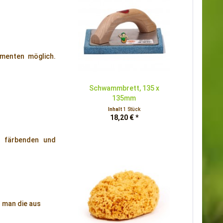
gmenten möglich.
Schwammbrett, 135 x
135mm
Inhalt
1 Stück
18,20 € *
on färbenden und
 man die aus