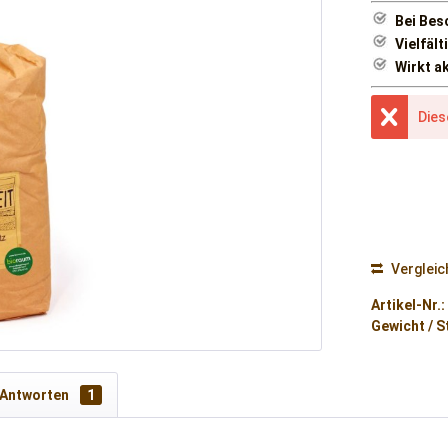
Bei Bes
Vielfält
Wirkt a
Dies
Vergleic
Artikel-Nr.:
Gewicht / S
 Antworten
1