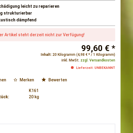
chädigung leicht zu reparieren
ig strukturierbar
kustisch dämpfend
er Artikel steht derzeit nicht zur Verfügung!
99,60 € *
Inhalt:
20 Kilogramm (4,98 € * / 1 Kilogramm)
inkl. MwSt.
zzgl. Versandkosten
Lieferzeit: UNBEKANNT
hen
Merken
Bewerten
K161
tück:
20 kg