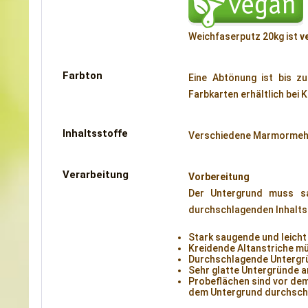
Weichfaserputz 20kg ist
v
Farbton
Eine Abtönung ist bis z
Farbkarten erhältlich bei 
Inhaltsstoffe
Verschiedene Marmormehle
Verarbeitung
Vorbereitung
Der Untergrund muss sau
durchschlagenden Inhalts
Stark saugende und leich
Kreidende Altanstriche m
Durchschlagende Untergrü
Sehr glatte Untergründe 
Probeflächen sind vor dem
dem Untergrund durchschl