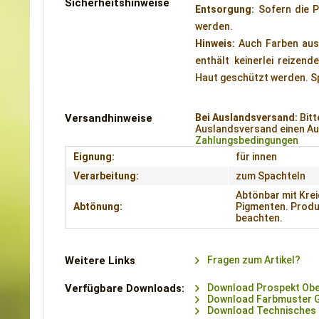
Sicherheitshinweise
Entsorgung:
Sofern die P
werden.
Hinweis:
Auch Farben aus r
enthält keinerlei reizen
Haut geschützt werden. S
Versandhinweise
Bei Auslandsversand:
Bitt
Auslandsversand einen Auf
Zahlungsbedingungen
Eignung:
für innen
Verarbeitung:
zum Spachteln
Abtönbar mit Krei
Abtönung:
Pigmenten. Produ
beachten.
Weitere Links
Fragen zum Artikel?
Verfügbare Downloads:
Download Prospekt Ober
Download Farbmuster G
Download Technisches 