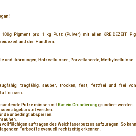
egan!
u 100g Pigment pro 1 kg Putz (Pulver) mit allen KREIDEZEIT Pi
Kreidezeit und den Händlern.
 und -körnungen, Holzcellulosen, Porzellanerde, Methylcellulose
gfähig, tragfähig, sauber, trocken, fest, fettfrei und frei v
toffen sein.
t sandende Putze müssen mit
Kasein Grundierung
grundiert werden.
üssen abgebürstet werden.
nde unbedingt absperren.
anrauhen.
 vollflächigen auftragen des Weichfaserputzes aufzuragen. So kann
agenden Farbsoffe evenuell rechtzeitig erkennen.