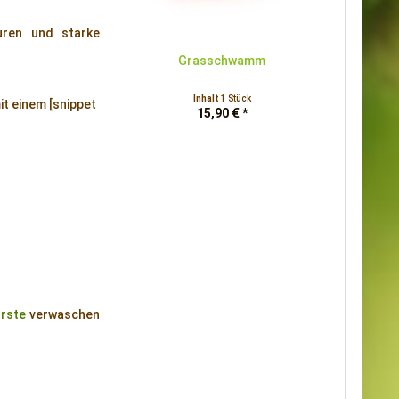
uren und starke
Grasschwamm
Inhalt
1 Stück
it einem [snippet
15,90 € *
ürste
verwaschen