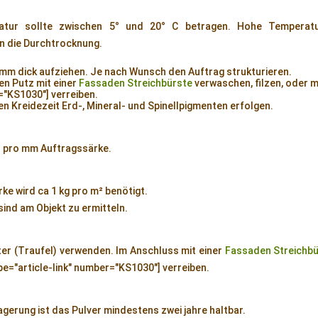
ratur sollte zwischen 5° und 20° C betragen. Hohe Temperat
en die Durchtrocknung.
5mm dick aufziehen. Je nach Wunsch den Auftrag strukturieren.
en Putz mit einer
Fassaden Streichbürste
verwaschen, filzen, oder m
="KS1030"] verreiben.
en Kreidezeit Erd-, Mineral- und Spinellpigmenten erfolgen.
 pro mm Auftragssärke.
ke wird ca 1 kg pro m² benötigt.
nd am Objekt zu ermitteln.
er (Traufel) verwenden. Im Anschluss mit einer
Fassaden Streichb
pe="article-link" number="KS1030"] verreiben.
agerung ist das Pulver mindestens zwei jahre haltbar.