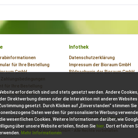
ce
Infothek
orabinformationen
Datenschutzerklärung
ular für Ihre Bestellung
Impressum der Bioraum GmbH
Bioraum GmbH
Bildnachweis der Bioraum GmbH
 Zahlungsbedingungen
t für Ihre Bestellung
Website erforderlich sind und stets gesetzt werden. Andere Cookies,
der Bioraum GmbH
der Direktwerbung dienen oder die Interaktion mit anderen Websites
 Zustimmung gesetzt. Durch Klicken auf „Einverstanden“ stimmen Sie
sonenbezogene Daten werden für personalisierte Werbung verwende
* Alle Preise inkl. gesetzl. Mehrwertsteuer zzgl.
Versandkosten
 die wesentlichen Cookies. Weitere Informationen darüber, wie Googl
ligung über unsere Website erteilen, finden Sie
hier
. Dort erfahren S
Copyright © Bioraum GmbH - Alle Rechte vorbehalten.
verwenden.
Mehr Informationen