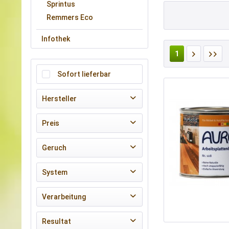
Sprintus
Remmers Eco
Infothek
1
Sofort lieferbar
Hersteller
AURO
Preis
Geruch
von
3,90 €
bis
89,90 €
geruchsmild
System
Aqua
Verarbeitung
PurSolid
Tropf- und spritzarm
Resultat
Classic