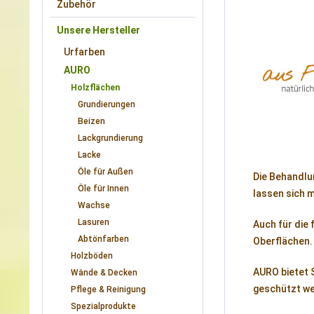
Zubehör
Unsere Hersteller
Urfarben
AURO
Holzflächen
Grundierungen
Beizen
Lackgrundierung
Lacke
Öle für Außen
Die Behandlu
Öle für Innen
lassen sich 
Wachse
Lasuren
Auch für die 
Abtönfarben
Oberflächen.
Holzböden
AURO bietet 
Wände & Decken
geschützt wer
Pflege & Reinigung
Spezialprodukte