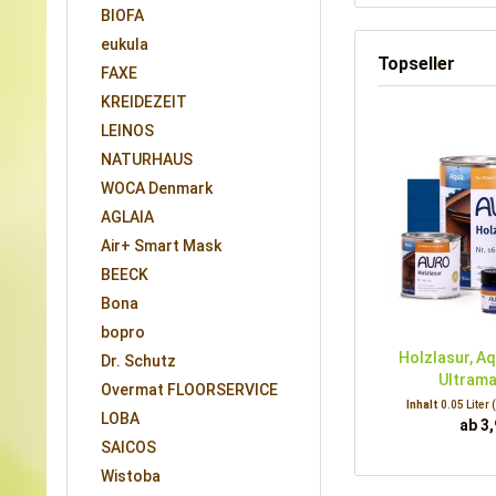
BIOFA
eukula
Topseller
FAXE
KREIDEZEIT
LEINOS
NATURHAUS
WOCA Denmark
AGLAIA
Air+ Smart Mask
BEECK
Bona
bopro
Holzlasur, Aq
Dr. Schutz
Ultrama
Overmat FLOORSERVICE
Inhalt
0.05 Liter
LOBA
ab 3,
SAICOS
Wistoba