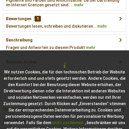
Pigmente und Farben sind Ansichtsache. Da der Darstellung
im Internet Grenzen gesetzt sind....
mehr
Bewertungen
1
Bewertungen lesen, schreiben und diskutieren...
mehr
Beschreibung
Fragen und Antworten zu diesem Produkt
mehr
Ähnliche Artikel
Wir nutzen Cookies, die für den technischen Betrieb der Website
Kunden kauften auch
erforderlich sind und stets gesetzt werden. Andere Cookies, die
den Komfort bei der Benutzung dieser Website erhöhen, der
Direktwerbung dienen oder die Interaktion mit anderen Websites
Kunden haben sich ebenfalls angesehen
und sozialen Netzwerken vereinfachen, werden nur mit Ihrer
Zustimmung gesetzt. Durch Klicken auf „Einverstanden“ stimmen
Bioraum Kundenberatung
Sie der entsprechenden Datenverarbeitung zu. Cookies und
personenbezogene Daten werden für personalisierte Werbung
Shop Service
verwendet. Falls Sie dem
nicht zustimmen
, beschränken wir uns