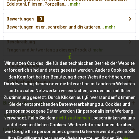
Edelstahl, Fliesen, Porzellan,...
mehr
Bewertungen
0
Bewertungen lesen, schreiben und diskutieren...
mehr
Beschreibung
Fragen und Antworten zu diesem Produkt
mehr
Wir nutzen Cookies, die für den technischen Betrieb der Website
Ähnliche Artikel
erforderlich sind und stets gesetzt werden. Andere Cookies, die
den Komfort bei der Benutzung dieser Website erhöhen, der
Kunden kauften auch
Direktwerbung dienen oder die Interaktion mit anderen Websites
und sozialen Netzwerken vereinfachen, werden nur mit Ihrer
Zustimmung gesetzt. Durch Klicken auf „Einverstanden“ stimmen
Bioraum Kundenberatung
Sie der entsprechenden Datenverarbeitung zu. Cookies und
personenbezogene Daten werden für personalisierte Werbung
Shop Service
verwendet. Falls Sie dem
nicht zustimmen
, beschränken wir uns
auf die wesentlichen Cookies. Weitere Informationen darüber,
Infothek
wie Google Ihre personenbezogenen Daten verwendet, wenn Sie
Ihre Einwilligung über unsere Website erteilen, finden Sie
hier
.