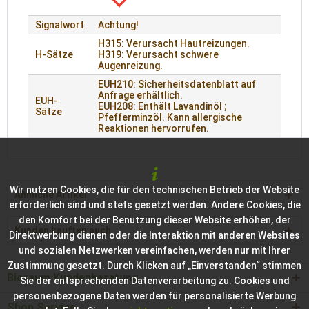
Signalwort
Achtung!
H315: Verursacht Hautreizungen.
H-Sätze
H319: Verursacht schwere
Augenreizung.
EUH210: Sicherheitsdatenblatt auf
Anfrage erhältlich.
EUH-
EUH208: Enthält Lavandinöl ;
Sätze
Pfefferminzöl. Kann allergische
Reaktionen hervorrufen.
Wir nutzen Cookies, die für den technischen Betrieb der Website
Ähnliche Artikel
erforderlich sind und stets gesetzt werden. Andere Cookies, die
den Komfort bei der Benutzung dieser Website erhöhen, der
Kunden kauften auch
Direktwerbung dienen oder die Interaktion mit anderen Websites
und sozialen Netzwerken vereinfachen, werden nur mit Ihrer
Zustimmung gesetzt. Durch Klicken auf „Einverstanden“ stimmen
Bioraum Kundenberatung
Sie der entsprechenden Datenverarbeitung zu. Cookies und
personenbezogene Daten werden für personalisierte Werbung
Shop Service