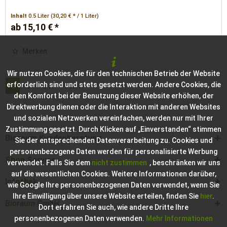
Inhalt
0.5 Liter
(30,20 € * / 1 Liter)
ab 15,10 € *
Merken
Wir nutzen Cookies, die für den technischen Betrieb der Website
erforderlich sind und stets gesetzt werden. Andere Cookies, die
1
von
2
den Komfort bei der Benutzung dieser Website erhöhen, der
Direktwerbung dienen oder die Interaktion mit anderen Websites
und sozialen Netzwerken vereinfachen, werden nur mit Ihrer
Zustimmung gesetzt. Durch Klicken auf „Einverstanden“ stimmen
Bioraum Kundenberatung
Sie der entsprechenden Datenverarbeitung zu. Cookies und
personenbezogene Daten werden für personalisierte Werbung
Shop Service
verwendet. Falls Sie dem
nicht zustimmen
, beschränken wir uns
auf die wesentlichen Cookies. Weitere Informationen darüber,
Infothek
wie Google Ihre personenbezogenen Daten verwendet, wenn Sie
Ihre Einwilligung über unsere Website erteilen, finden Sie
hier
.
Bioraum GmbH
Dort erfahren Sie auch, wie andere Dritte Ihre
personenbezogenen Daten verwenden.
Mehr Informationen