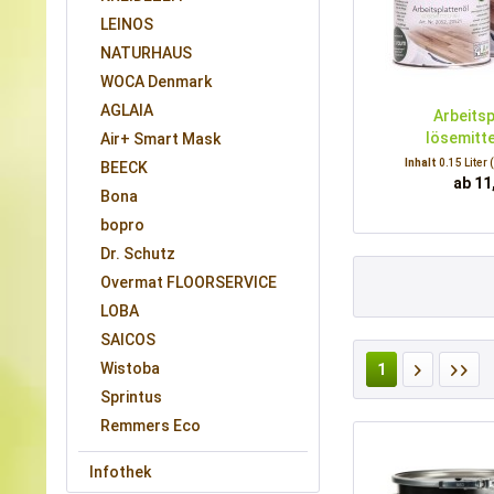
LEINOS
NATURHAUS
WOCA Denmark
AGLAIA
Arbeitsp
lösemitte
Air+ Smart Mask
Inhalt
0.15 Liter
BEECK
ab 11
Bona
bopro
Dr. Schutz
Overmat FLOORSERVICE
LOBA
SAICOS
Wistoba
1
Sprintus
Remmers Eco
Infothek