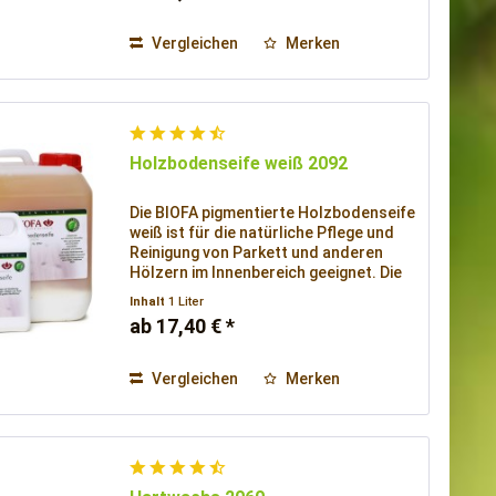
Vergleichen
Merken
Holzbodenseife weiß 2092
Die BIOFA pigmentierte Holzbodenseife
weiß ist für die natürliche Pflege und
Reinigung von Parkett und anderen
Hölzern im Innenbereich geeignet. Die
Holzbodenseife eignet sich auch zur
Inhalt
1 Liter
Seifenbehandlung von Nadelholzböden
ab 17,40 € *
in Verbindung mit Lauge, wie auch zur
Grundbehandlung von hellen oder
weißen Weichholzböden.
Vergleichen
Merken