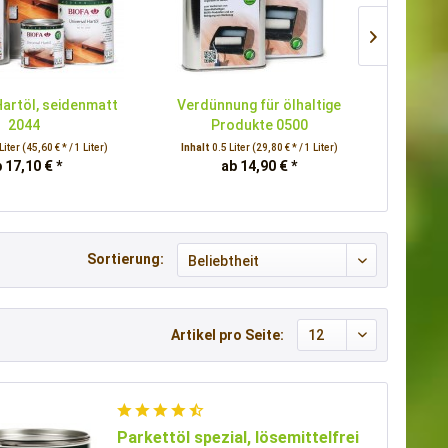
Hartöl, seidenmatt
Verdünnung für ölhaltige
Möbelö
2044
Produkte 0500
Liter
(45,60 € * / 1 Liter)
Inhalt
0.5 Liter
(29,80 € * / 1 Liter)
Inhalt
 17,10 € *
ab 14,90 € *
Sortierung:
Artikel pro Seite:
Parkettöl spezial, lösemittelfrei