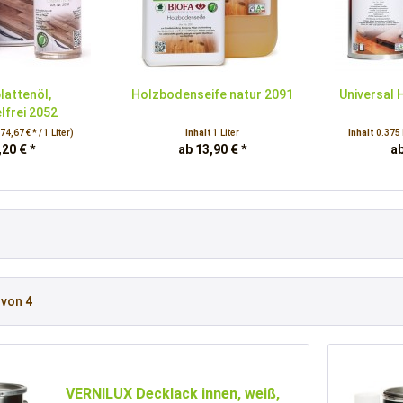
lattenöl,
Holzbodenseife natur 2091
Universal 
lfrei 2052
(74,67 € * / 1 Liter)
Inhalt
1 Liter
Inhalt
0.375 
,20 € *
ab 13,90 € *
ab
von
4
VERNILUX Decklack innen, weiß,