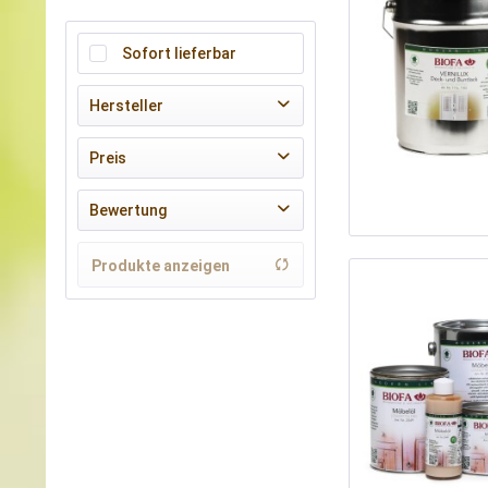
Sofort lieferbar
Hersteller
BIOFA
Preis
Bewertung
von
6,20 €
bis
65,40 €
& mehr
Produkte anzeigen
& mehr
& mehr
& mehr