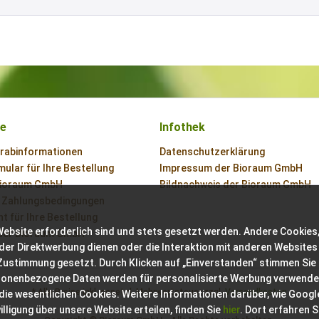
ce
Infothek
orabinformationen
Datenschutzerklärung
ular für Ihre Bestellung
Impressum der Bioraum GmbH
Bioraum GmbH
Bildnachweis der Bioraum GmbH
 Zahlungsbedingungen
t für Ihre Bestellung
Website erforderlich sind und stets gesetzt werden. Andere Cookies,
der Bioraum GmbH
der Direktwerbung dienen oder die Interaktion mit anderen Websites
 Zustimmung gesetzt. Durch Klicken auf „Einverstanden“ stimmen Sie
sonenbezogene Daten werden für personalisierte Werbung verwende
* Alle Preise inkl. gesetzl. Mehrwertsteuer zzgl.
Versandkosten
 die wesentlichen Cookies. Weitere Informationen darüber, wie Googl
ligung über unsere Website erteilen, finden Sie
hier
. Dort erfahren S