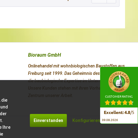
Bioraum GmbH
Onlinehandel mit wohnbiologischen Baustoffen aus
Freiburg seit 1999. Das Geheimnis des Erfolges ist
die baubiologische Expertise im Unternehmen.
Unsere Kunden stehen mit ihren Vorhaben im
Zentrum unserer Arbeit.
CUSTOMER RATING
 die
 und
Excellent
:
4.8
/
5
 der
t.
Einverstanden
Konfigurieren
09.08.2026
e Ihre
ie