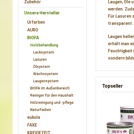
Zubehör
Laugen, Öle 
werden. Zude
Unsere Hersteller
Für Lasuren s
Urfarben
transparent.
AURO
Laugen helle
BIOFA
erhält man ei
Holzbehandlung
Feuchtigkeit 
Lacksystem
sondern bild
Lasuren
Ölsystem
Wachssystem
Laugensystem
Topseller
BIOFA im Außenbereich
Reiniger für den Haushalt
Holzreinigung und -pflege
Naturfarben
eukula
FAXE
KREIDEZEIT