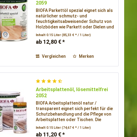
2059
BIOFA Parkettöl spezial eignet sich als
natürlicher schmutz- und
feuchtigkeitsabweisender Schutz von
Holzböden wie Parkett oder Dielen und
anderen Parketthölzern im
Inhalt
0.15 Liter
(85,33 € * / 1 Liter)
Innenbereich.
ab 12,80 € *
Vergleichen
Merken
Arbeitsplattenöl, lösemittelfrei
2052
BIOFA Arbeitsplattenöl natur /
transparent eignet sich perfekt für die
Schutzbehandlung und die Pflege von
Arbeitsplatten oder Tischen. Die
natürliche Zusammensetzung schützt
Inhalt
0.15 Liter
(74,67 € * / 1 Liter)
vor eindringender Flüssigkeit.
ab 11,20 € *