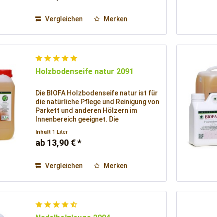
Vergleichen
Merken
Holzbodenseife natur 2091
Die BIOFA Holzbodenseife natur ist für
die natürliche Pflege und Reinigung von
Parkett und anderen Hölzern im
Innenbereich geeignet. Die
Holzbodenseife eignet sich auch zur
Inhalt
1 Liter
Seifenbehandlung von Nadelholzböden
ab 13,90 € *
in Verbindung mit Lauge, wie auch zur
Grundbehandlung von natur
Weichholzböden.
Vergleichen
Merken