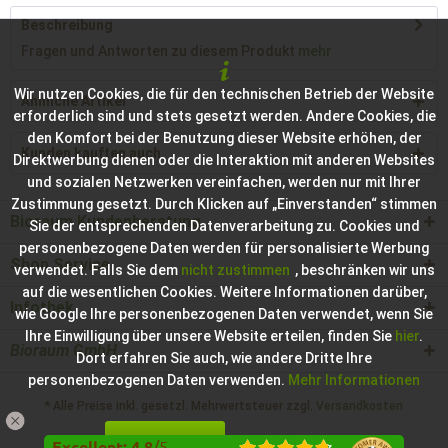
Beschreibung
Fragen und Antworten zu diesem Produkt
mehr
Wir nutzen Cookies, die für den technischen Betrieb der Website
Ähnliche Artikel
erforderlich sind und stets gesetzt werden. Andere Cookies, die
den Komfort bei der Benutzung dieser Website erhöhen, der
Kunden kauften auch
Direktwerbung dienen oder die Interaktion mit anderen Websites
und sozialen Netzwerken vereinfachen, werden nur mit Ihrer
Zustimmung gesetzt. Durch Klicken auf „Einverstanden“ stimmen
Bioraum Kundenberatung
Sie der entsprechenden Datenverarbeitung zu. Cookies und
personenbezogene Daten werden für personalisierte Werbung
Shop Service
verwendet. Falls Sie dem
nicht zustimmen
, beschränken wir uns
auf die wesentlichen Cookies. Weitere Informationen darüber,
Infothek
wie Google Ihre personenbezogenen Daten verwendet, wenn Sie
Ihre Einwilligung über unsere Website erteilen, finden Sie
hier
.
Bioraum GmbH
Dort erfahren Sie auch, wie andere Dritte Ihre
personenbezogenen Daten verwenden.
Mehr Informationen
* Alle Preise inkl. gesetzl. Mehrwertsteuer zzgl.
Versandkosten
Einverstanden
Konfigurieren
Hilfe / Support
Kontakt zur Bioraum GmbH
Excellent
:
4.8
/
5