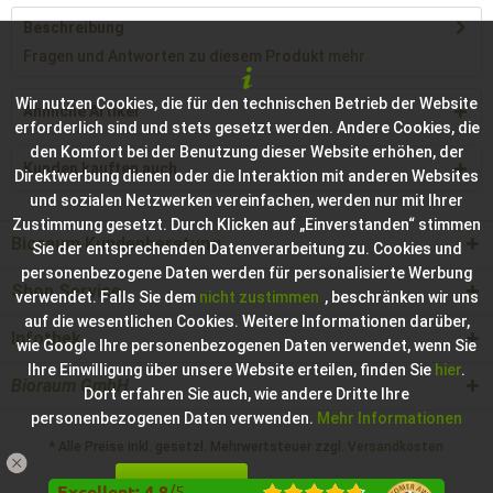
Beschreibung
Fragen und Antworten zu diesem Produkt
mehr
Wir nutzen Cookies, die für den technischen Betrieb der Website
Ähnliche Artikel
erforderlich sind und stets gesetzt werden. Andere Cookies, die
den Komfort bei der Benutzung dieser Website erhöhen, der
Kunden kauften auch
Direktwerbung dienen oder die Interaktion mit anderen Websites
und sozialen Netzwerken vereinfachen, werden nur mit Ihrer
Zustimmung gesetzt. Durch Klicken auf „Einverstanden“ stimmen
Bioraum Kundenberatung
Sie der entsprechenden Datenverarbeitung zu. Cookies und
personenbezogene Daten werden für personalisierte Werbung
Shop Service
verwendet. Falls Sie dem
nicht zustimmen
, beschränken wir uns
auf die wesentlichen Cookies. Weitere Informationen darüber,
Infothek
wie Google Ihre personenbezogenen Daten verwendet, wenn Sie
Ihre Einwilligung über unsere Website erteilen, finden Sie
hier
.
Bioraum GmbH
Dort erfahren Sie auch, wie andere Dritte Ihre
personenbezogenen Daten verwenden.
Mehr Informationen
* Alle Preise inkl. gesetzl. Mehrwertsteuer zzgl.
Versandkosten
Einverstanden
Konfigurieren
Hilfe / Support
Kontakt zur Bioraum GmbH
Excellent
:
4.8
/
5