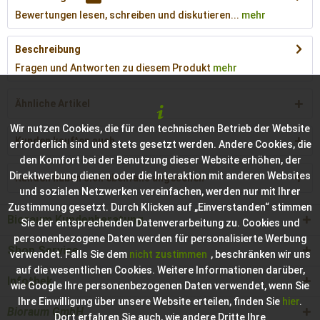
Bewertungen lesen, schreiben und diskutieren...
mehr
Beschreibung
Fragen und Antworten zu diesem Produkt
mehr
Ähnliche Artikel
Wir nutzen Cookies, die für den technischen Betrieb der Website
Kunden kauften auch
erforderlich sind und stets gesetzt werden. Andere Cookies, die
den Komfort bei der Benutzung dieser Website erhöhen, der
Direktwerbung dienen oder die Interaktion mit anderen Websites
Kunden haben sich ebenfalls angesehen
und sozialen Netzwerken vereinfachen, werden nur mit Ihrer
Zustimmung gesetzt. Durch Klicken auf „Einverstanden“ stimmen
Bioraum Kundenberatung
Sie der entsprechenden Datenverarbeitung zu. Cookies und
personenbezogene Daten werden für personalisierte Werbung
Shop Service
verwendet. Falls Sie dem
nicht zustimmen
, beschränken wir uns
auf die wesentlichen Cookies. Weitere Informationen darüber,
Infothek
wie Google Ihre personenbezogenen Daten verwendet, wenn Sie
Ihre Einwilligung über unsere Website erteilen, finden Sie
hier
.
Bioraum GmbH
Dort erfahren Sie auch, wie andere Dritte Ihre