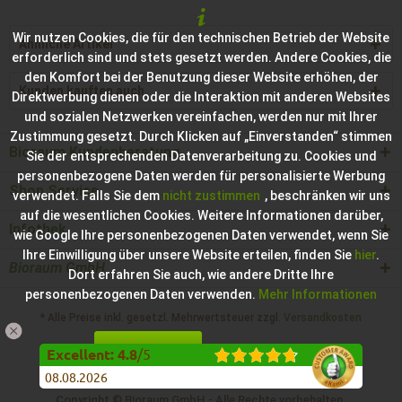
Wir nutzen Cookies, die für den technischen Betrieb der Website
Ähnliche Artikel
erforderlich sind und stets gesetzt werden. Andere Cookies, die
den Komfort bei der Benutzung dieser Website erhöhen, der
Kunden kauften auch
Direktwerbung dienen oder die Interaktion mit anderen Websites
und sozialen Netzwerken vereinfachen, werden nur mit Ihrer
Zustimmung gesetzt. Durch Klicken auf „Einverstanden“ stimmen
Bioraum Kundenberatung
Sie der entsprechenden Datenverarbeitung zu. Cookies und
personenbezogene Daten werden für personalisierte Werbung
Shop Service
verwendet. Falls Sie dem
nicht zustimmen
, beschränken wir uns
auf die wesentlichen Cookies. Weitere Informationen darüber,
Infothek
wie Google Ihre personenbezogenen Daten verwendet, wenn Sie
Ihre Einwilligung über unsere Website erteilen, finden Sie
hier
.
Bioraum GmbH
Dort erfahren Sie auch, wie andere Dritte Ihre
personenbezogenen Daten verwenden.
Mehr Informationen
* Alle Preise inkl. gesetzl. Mehrwertsteuer zzgl.
Versandkosten
Einverstanden
Konfigurieren
Hilfe / Support
Kontakt zur Bioraum GmbH
Excellent
:
4.8
/
5
08.08.2026
Impressum der Bioraum GmbH
Copyright © Bioraum GmbH - Alle Rechte vorbehalten.