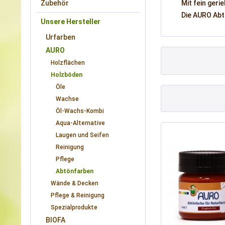
Zubehör
Mit fein ger
Die AURO Abt
Unsere Hersteller
Urfarben
AURO
Holzflächen
Holzböden
Öle
Wachse
Öl-Wachs-Kombi
Aqua-Alternative
Laugen und Seifen
Reinigung
Pflege
Abtönfarben
Wände & Decken
Pflege & Reinigung
Spezialprodukte
BIOFA