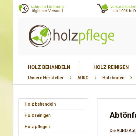
schnelle Lieferung
versandkosten
täglicher Versand
ab 100€ in 
HOLZ BEHANDELN
HOLZ REINIGEN
Unsere Hersteller
AURO
Holzböden
Holz behandeln
Abtönf
Holz reinigen
Holz pflegen
Die
AURO Abt