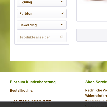
vegan
Eignung
für innen
Farbton
grau
Bewertung
schwarz
& mehr
Produkte anzeigen
& mehr
& mehr
& mehr
Bioraum Kundenberatung
Shop Servi
Rechtliche V
Bestellhotline:
Widerrufsform
+49 7631 1832-577
Kontakt zur 
Versand- und