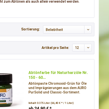
ohl zum Abtönen als auch allein verwendet werden.
Sortierung:
Artikel pro Seite:
Abtönfarbe für Naturharzöle Nr.
150 - 60...
Abtönpaste Chromoxid-Grün für Öle
und Imprägnierungen aus dem AURO
PurSolid und Classic-Sortiment.
Inhalt
0.375 Liter
(66,40 € * / 1 Liter)
ab 24,90 € *