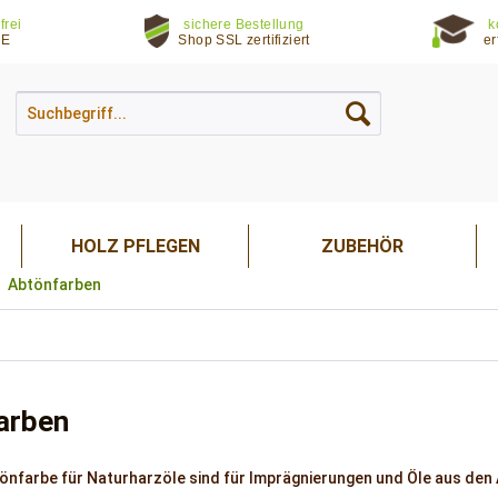
frei
sichere Bestellung
k
DE
Shop SSL zertifiziert
er
HOLZ PFLEGEN
ZUBEHÖR
Abtönfarben
arben
önfarbe für Naturharzöle
sind für Imprägnierungen und Öle aus den