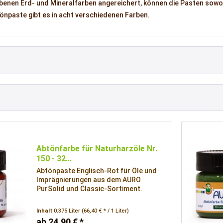
iebenen Erd- und Mineralfarben angereichert, können die Pasten sow
önpaste gibt es in acht verschiedenen Farben.
Abtönfarbe für Naturharzöle Nr.
150 - 32...
Abtönpaste Englisch-Rot für Öle und
Imprägnierungen aus dem AURO
PurSolid und Classic-Sortiment.
Inhalt
0.375 Liter
(66,40 € * / 1 Liter)
ab 24,90 € *