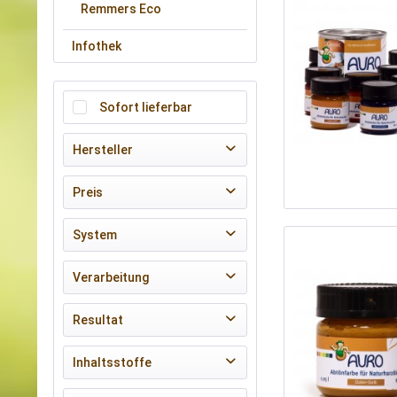
Remmers Eco
Infothek
Sofort lieferbar
Hersteller
AURO
Preis
System
von
3,90 €
bis
24,90 €
Classic
Verarbeitung
zum Streichen Pinsel und Rolle
Resultat
atmungsaktiv
Inhaltsstoffe