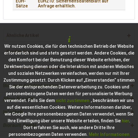
EUH-
EUH210: Sicherheitsdatenblatt auf
Sätze
Anfrage erhältlich.
Ähnliche Artikel
Wir nutzen Cookies, die für den technischen Betrieb der Website
Kunden kauften auch
erforderlich sind und stets gesetzt werden. Andere Cookies, die
den Komfort bei der Benutzung dieser Website erhöhen, der
Direktwerbung dienen oder die Interaktion mit anderen Websites
Kunden haben sich ebenfalls angesehen
und sozialen Netzwerken vereinfachen, werden nur mit Ihrer
Zustimmung gesetzt. Durch Klicken auf „Einverstanden“ stimmen
Bioraum Kundenberatung
Sie der entsprechenden Datenverarbeitung zu. Cookies und
personenbezogene Daten werden für personalisierte Werbung
Shop Service
verwendet. Falls Sie dem
nicht zustimmen
, beschränken wir uns
auf die wesentlichen Cookies. Weitere Informationen darüber,
Infothek
wie Google Ihre personenbezogenen Daten verwendet, wenn Sie
Ihre Einwilligung über unsere Website erteilen, finden Sie
hier
.
Bioraum GmbH
Dort erfahren Sie auch, wie andere Dritte Ihre
personenbezogenen Daten verwenden.
Mehr Informationen