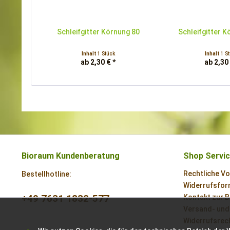
Schleifgitter Körnung 80
Schleifgitter 
Inhalt
1 Stück
Inhalt
1 S
ab 2,30 € *
ab 2,30 
Bioraum Kundenberatung
Shop Servi
Rechtliche V
Bestellhotline:
Widerrufsform
+49 7631 1832-577
Kontakt zur 
Versand- und
Widerrufsrech