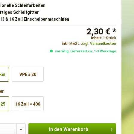
ionelle Schleifarbeiten
tiges Schleifgitter
e 13 & 16 Zoll Einscheibenmaschinen
2,30 € *
Inhalt:
1 Stück
inkl. MwSt.
zzgl. Versandkosten
vorrätig, Lieferzeit ca. 1-3 Werktage
kel
VPE à 20
Stück
er
325
16 Zoll = 406
mm
In den
Warenkorb