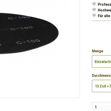
Profess
Hochwer
Für all
Menge
Einzelarti
Durchmess
13 Zoll = 
mm