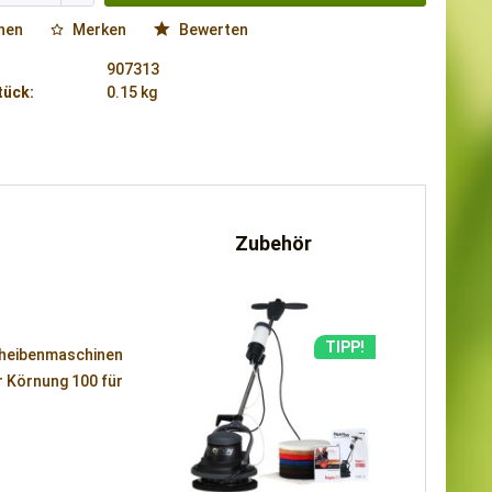
hen
Merken
Bewerten
907313
tück:
0.15 kg
Zubehör
TIPP!
scheibenmaschinen
r Körnung 100 für