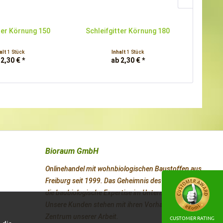
ter Körnung 150
Schleifgitter Körnung 180
Schle
alt
1 Stück
Inhalt
1 Stück
 2,30 € *
ab 2,30 € *
Bioraum GmbH
Onlinehandel mit wohnbiologischen Baustoffen aus
Freiburg seit 1999. Das Geheimnis des Erfolges ist
die baubiologische Expertise im Unternehmen.
Unsere Kunden stehen mit ihren Vorhaben im
Zentrum unserer Arbeit.
CUSTOMER RATING