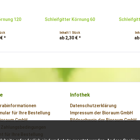
Körnung 120
Schleifgitter Körnung 60
Schleifgit
tück
Inhalt
1 Stück
Inh
€ *
ab 2,30 € *
ab
ce
Infothek
orabinformationen
Datenschutzerklärung
ular für Ihre Bestellung
Impressum der Bioraum GmbH
Bioraum GmbH
Bildnachweis der Bioraum GmbH
 Zahlungsbedingungen
t für Ihre Bestellung