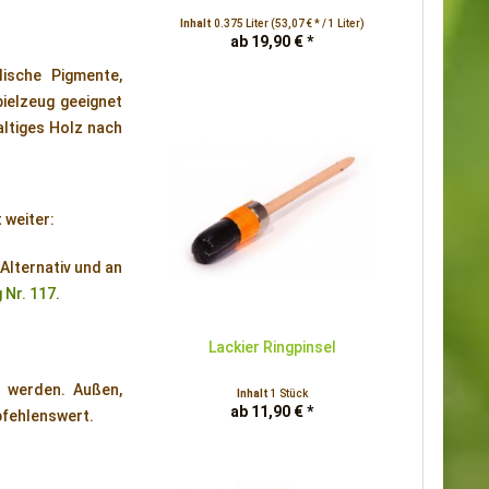
Inhalt
0.375 Liter
(53,07 € * / 1 Liter)
ab 19,90 € *
lische Pigmente,
pielzeug geeignet
altiges Holz nach
 weiter:
Alternativ und an
 Nr. 117
.
Lackier Ringpinsel
 werden. Außen,
Inhalt
1 Stück
ab 11,90 € *
pfehlenswert.