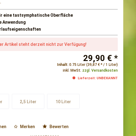
.
ür eine tastsymphatische Oberfläche
he Anwendung
rlaufseigenschaften
er Artikel steht derzeit nicht zur Verfügung!
29,90 € *
Inhalt:
0.75 Liter (39,87 € * / 1 Liter)
inkl. MwSt.
zzgl. Versandkosten
Lieferzeit: UNBEKANNT
er
2,5 Liter
10 Liter
hen
Merken
Bewerten