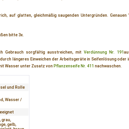
trich, auf glatten, gleichmäßig saugenden Untergründen. Genauen
ußen bitte 3x.
ch Gebrauch sorgfältig ausstreichen, mit
Verdünnung Nr. 191
au
urch längeres Einweichen der Arbeitsgeräte in Seifenlösung oder 
mit Wasser unter Zusatz von
Pflanzenseife Nr. 411
nachwaschen.
sel und Rolle
d, Wasser /
eeignet
 grau,
ge, gelb,