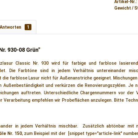
Artikel-Nr.:
Gewicht / S
 Antworten
1
Nr. 930-08 Grün"
zlasur Classic Nr. 930 wird für farbige und farblose lasieren
det. Die Farbtöne sind in jedem Verhältnis untereinander mis
 die farblose Lasur nicht für Außenanstriche geeignet. Mischungen
n Außenbeständigkeit und verkürzen die Renovierungszyklen. Je 
ichungen auftreten. Unterschiedliche Chargennummern vor der V
er Verarbeitung empfehlen wir Probeflächen anzulegen. Bitte Tech
inander in jedem Verhältnis mischbar. Zusätzlich abtönbar mit
öle Nr. 150
, zum Beispiel mit der [snippet type="article-link" num