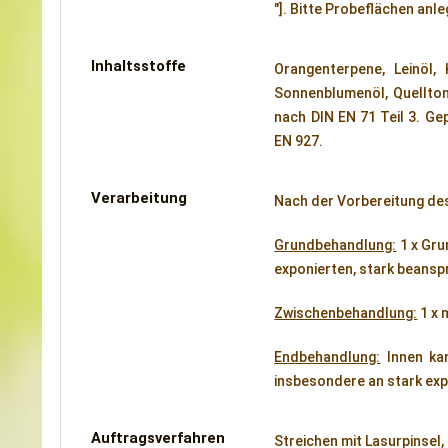
"]. Bitte Probeflächen anle
Inhaltsstoffe
Orangenterpene, Leinöl, 
Sonnenblumenöl, Quelltone
nach DIN EN 71 Teil 3. Ge
EN 927.
Verarbeitung
Nach der Vorbereitung des
Grundbehandlung:
1 x Gru
exponierten, stark beansp
Zwischenbehandlung:
1 x 
Endbehandlung:
Innen kan
insbesondere an stark exp
Auftragsverfahren
Streichen mit Lasurpinsel,