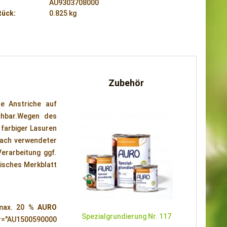
AU9303708000
tück:
0.825 kg
Zubehör
de Anstriche auf
chbar.Wegen des
 farbiger Lasuren
nach verwendeter
erarbeitung ggf.
nisches Merkblatt
 max. 20 %
AURO
Spezialgrundierung Nr. 117
ber="AU1500590000