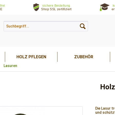
frei
sichere Bestellung
k
DE
Shop SSL zertifiziert
er
HOLZ PFLEGEN
ZUBEHÖR
Lasuren
Holz
Die Lasur t
und schützt