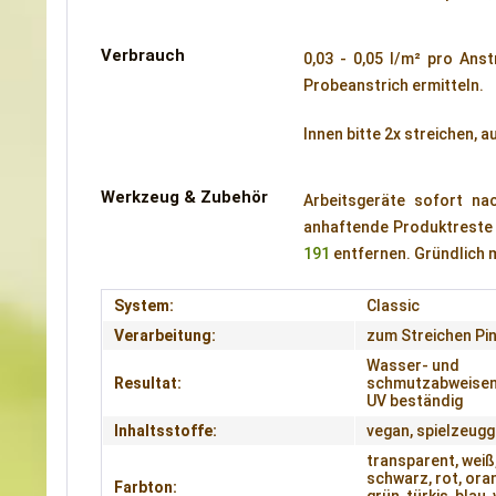
Verbrauch
0,03 - 0,05 l/m² pro Ans
Probeanstrich ermitteln.
Innen bitte 2x streichen, a
Werkzeug & Zubehör
Arbeitsgeräte sofort na
anhaftende Produktreste d
191
entfernen. Gründlich 
System:
Classic
Verarbeitung:
zum Streichen Pin
Wasser- und
Resultat:
schmutzabweisen
UV beständig
Inhaltsstoffe:
vegan, spielzeugg
transparent, weiß,
schwarz, rot, oran
Farbton: