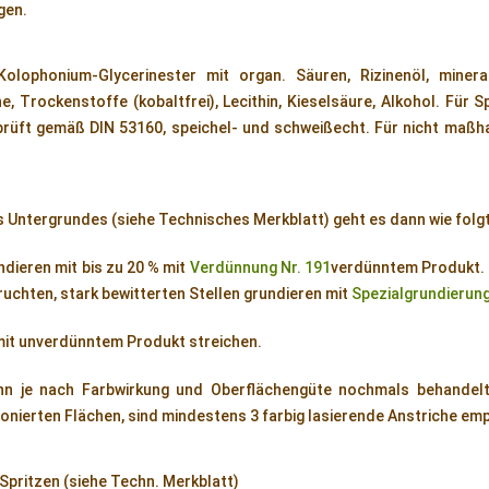
gen.
Kolophonium-Glycerinester mit organ. Säuren, Rizinenöl, minera
, Trockenstoffe (kobaltfrei), Lecithin, Kieselsäure, Alkohol. Für S
prüft gemäß DIN 53160, speichel- und schweißecht. Für nicht maßh
 Untergrundes (siehe Technisches Merkblatt) geht es dann wie folgt
ndieren mit bis zu 20 % mit
Verdünnung Nr. 191
verdünntem Produkt. 
ruchten, stark bewitterten Stellen grundieren mit
Spezialgrundierung
mit unverdünntem Produkt streichen.
n je nach Farbwirkung und Oberflächengüte nochmals behandelt
onierten Flächen, sind mindestens 3 farbig lasierende Anstriche em
 Spritzen (siehe Techn. Merkblatt)