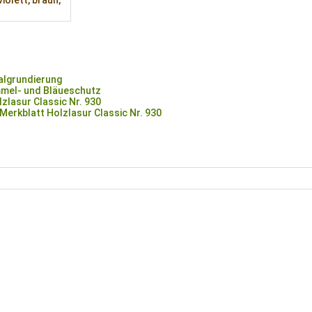
violett, braun,
lgrundierung
mel- und Bläueschutz
lasur Classic Nr. 930
erkblatt Holzlasur Classic Nr. 930