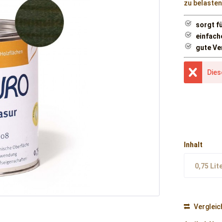
zu belasten
sorgt f
einfac
gute Ve
Dies
Inhalt
0,75 Lit
Vergleic