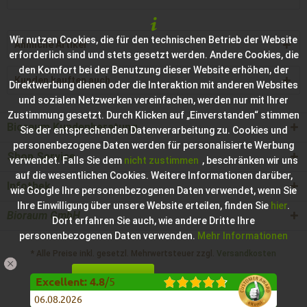
Wir nutzen Cookies, die für den technischen Betrieb der Website
Ähnliche Artikel
erforderlich sind und stets gesetzt werden. Andere Cookies, die
den Komfort bei der Benutzung dieser Website erhöhen, der
Kunden kauften auch
Direktwerbung dienen oder die Interaktion mit anderen Websites
und sozialen Netzwerken vereinfachen, werden nur mit Ihrer
Zustimmung gesetzt. Durch Klicken auf „Einverstanden“ stimmen
Bioraum Kundenberatung
Sie der entsprechenden Datenverarbeitung zu. Cookies und
personenbezogene Daten werden für personalisierte Werbung
Shop Service
verwendet. Falls Sie dem
nicht zustimmen
, beschränken wir uns
auf die wesentlichen Cookies. Weitere Informationen darüber,
Infothek
wie Google Ihre personenbezogenen Daten verwendet, wenn Sie
Ihre Einwilligung über unsere Website erteilen, finden Sie
hier
.
Bioraum GmbH
Dort erfahren Sie auch, wie andere Dritte Ihre
personenbezogenen Daten verwenden.
Mehr Informationen
* Alle Preise inkl. gesetzl. Mehrwertsteuer zzgl.
Versandkosten
Einverstanden
Konfigurieren
Hilfe / Support
Kontakt zur Bioraum GmbH
Excellent
:
4.8
/
5
06.08.2026
Impressum der Bioraum GmbH