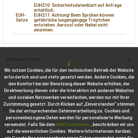
EUH210: Sicherheitsdatenblatt auf Anfrage
erhältlich.
EUH-
EUH211: Achtung! Beim Sprühen können
Sätze
gefährliche lungengängige Tröpfchen
entstehen. Aerosol oder Nebel nicht
einatmen.
Ähnliche Artikel
Wir nutzen Cookies, die für den technischen Betrieb der Website
Kunden kauften auch
erforderlich sind und stets gesetzt werden. Andere Cookies, die
den Komfort bei der Benutzung dieser Website erhöhen, der
Direktwerbung dienen oder die Interaktion mit anderen Websites
Kunden haben sich ebenfalls angesehen
und sozialen Netzwerken vereinfachen, werden nur mit Ihrer
Zustimmung gesetzt. Durch Klicken auf „Einverstanden“ stimmen
Bioraum Kundenberatung
Sie der entsprechenden Datenverarbeitung zu. Cookies und
personenbezogene Daten werden für personalisierte Werbung
Shop Service
verwendet. Falls Sie dem
nicht zustimmen
, beschränken wir uns
auf die wesentlichen Cookies. Weitere Informationen darüber,
Infothek