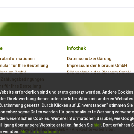
ce
Infothek
orabinformationen
Datenschutzerklärung
ular für Ihre Bestellung
Impressum der Bioraum GmbH
Bioraum GmbH
Bildnachweis der Bioraum GmbH
 Zahlungsbedingungen
t für Ihre Bestellung
Website erforderlich sind und stets gesetzt werden. Andere Cookies,
der Bioraum GmbH
der Direktwerbung dienen oder die Interaktion mit anderen Websites
 Zustimmung gesetzt. Durch Klicken auf „Einverstanden“ stimmen Sie
sonenbezogene Daten werden für personalisierte Werbung verwende
* Alle Preise inkl. gesetzl. Mehrwertsteuer zzgl.
Versandkosten
 die wesentlichen Cookies. Weitere Informationen darüber, wie Googl
ligung über unsere Website erteilen, finden Sie
hier
. Dort erfahren S
Copyright © Bioraum GmbH - Alle Rechte vorbehalten.
verwenden.
Mehr Informationen