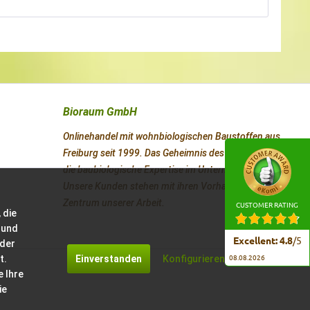
Bioraum GmbH
Onlinehandel mit wohnbiologischen Baustoffen aus
Freiburg seit 1999. Das Geheimnis des Erfolges ist
die baubiologische Expertise im Unternehmen.
Unsere Kunden stehen mit ihren Vorhaben im
Zentrum unserer Arbeit.
CUSTOMER RATING
 die
 und
Excellent
:
4.8
/
5
 der
t.
Einverstanden
Konfigurieren
08.08.2026
e Ihre
ie