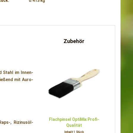
tück:
0.413 kg
Zubehör
d Stahl im Innen-
ließend mit Auro-
Flachpinsel OptiMix Profi-
Raps-, Rizinusöl-
Qualität
Inhalt
1 Stück