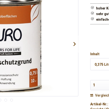
hoher K
sehr gu
einfac
Inhalt
0,375 Lit
Vergleic
Artikel-Nr.: