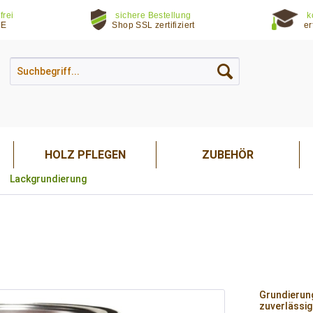
frei
sichere Bestellung
k
DE
Shop SSL zertifiziert
er
HOLZ PFLEGEN
ZUBEHÖR
Lackgrundierung
Grundierung
zuverlässig