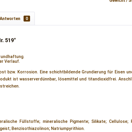
Gewicht / S
 Antworten
0
. 519"
grundhaftung.
er Verlauf.
ost bzw. Korrosion. Eine schichtbildende Grundierung für Eisen un
dukt ist wasserverdünnbar, lösemittel und titandioxidfrei. Ansch
rstreichen.
alische Füllstoffe; mineralische Pigmente; Silikate; Cellulose; 
geist; Benzisothiazolinon; Natriumpyrithion.