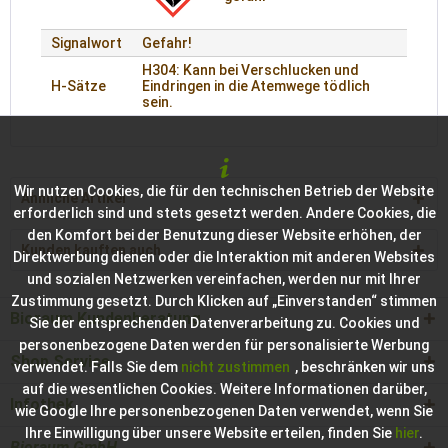
Signalwort
Gefahr!
H304: Kann bei Verschlucken und
H-Sätze
Eindringen in die Atemwege tödlich
sein.
Wir nutzen Cookies, die für den technischen Betrieb der Website
Ähnliche Artikel
erforderlich sind und stets gesetzt werden. Andere Cookies, die
den Komfort bei der Benutzung dieser Website erhöhen, der
Kunden kauften auch
Direktwerbung dienen oder die Interaktion mit anderen Websites
und sozialen Netzwerken vereinfachen, werden nur mit Ihrer
Zustimmung gesetzt. Durch Klicken auf „Einverstanden“ stimmen
Bioraum Kundenberatung
Sie der entsprechenden Datenverarbeitung zu. Cookies und
personenbezogene Daten werden für personalisierte Werbung
Shop Service
verwendet. Falls Sie dem
nicht zustimmen
, beschränken wir uns
auf die wesentlichen Cookies. Weitere Informationen darüber,
Infothek
wie Google Ihre personenbezogenen Daten verwendet, wenn Sie
Ihre Einwilligung über unsere Website erteilen, finden Sie
hier
.
Bioraum GmbH