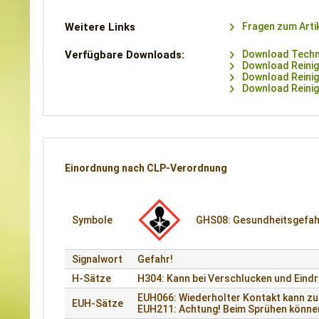
Weitere Links
Fragen zum Arti
Verfügbare Downloads:
Download Techni
Download Reinig
Download Reinig
Download Reinig
Einordnung nach CLP-Verordnung
Symbole
GHS08: Gesund­heits­gefa
Signalwort
Gefahr!
H-Sätze
H304: Kann bei Verschlucken und Eindri
EUH066: Wiederholter Kontakt kann zu 
EUH-Sätze
EUH211: Achtung! Beim Sprühen können