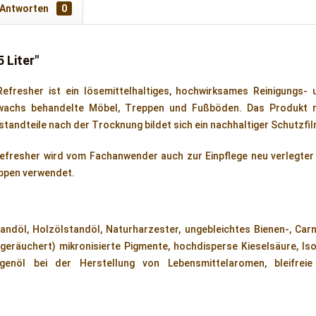
 Antworten
0
 Liter"
fresher ist ein lösemittelhaltiges, hochwirksames Reinigungs-
chs behandelte Möbel, Treppen und Fußböden. Das Produkt rein
tandteile nach der Trocknung bildet sich ein nachhaltiger Schutzfil
resher wird vom Fachanwender auch zur Einpflege neu verlegter
ppen verwendet.
tandöl, Holzölstandöl, Naturharzester, ungebleichtes Bienen-, Carn
 geräuchert) mikronisierte Pigmente, hochdisperse Kieselsäure, Isop
enöl bei der Herstellung von Lebensmittelaromen, bleifreie