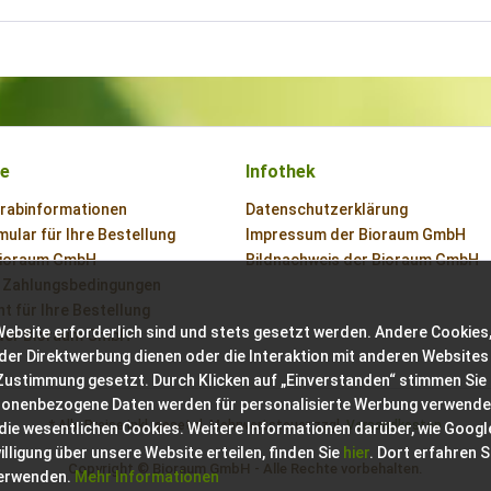
ce
Infothek
orabinformationen
Datenschutzerklärung
ular für Ihre Bestellung
Impressum der Bioraum GmbH
Bioraum GmbH
Bildnachweis der Bioraum GmbH
 Zahlungsbedingungen
t für Ihre Bestellung
Website erforderlich sind und stets gesetzt werden. Andere Cookies,
der Bioraum GmbH
der Direktwerbung dienen oder die Interaktion mit anderen Websites
 Zustimmung gesetzt. Durch Klicken auf „Einverstanden“ stimmen Sie
sonenbezogene Daten werden für personalisierte Werbung verwende
* Alle Preise inkl. gesetzl. Mehrwertsteuer zzgl.
Versandkosten
 die wesentlichen Cookies. Weitere Informationen darüber, wie Googl
ligung über unsere Website erteilen, finden Sie
hier
. Dort erfahren S
Copyright © Bioraum GmbH - Alle Rechte vorbehalten.
verwenden.
Mehr Informationen