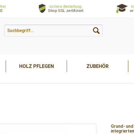
frei
sichere Bestellung
k
DE
Shop SSL zertifiziert
er
HOLZ PFLEGEN
ZUBEHÖR
Grund- und 
integrierte