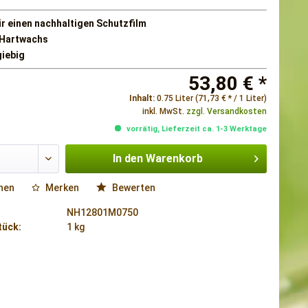
ür einen nachhaltigen Schutzfilm
 Hartwachs
giebig
53,80 € *
Inhalt:
0.75 Liter (71,73 € * / 1 Liter)
inkl. MwSt.
zzgl. Versandkosten
vorrätig, Lieferzeit ca. 1-3 Werktage
In den
Warenkorb
hen
Merken
Bewerten
NH12801M0750
tück:
1 kg