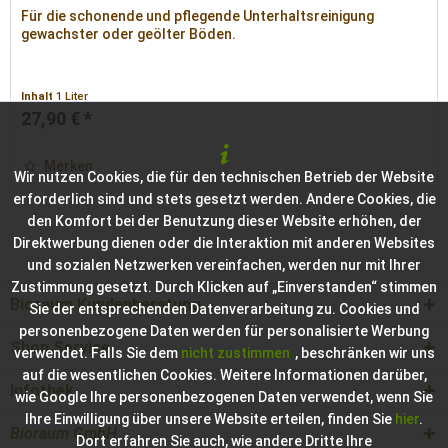
Für die schonende und pflegende Unterhaltsreinigung
gewachster oder geölter Böden.
Inhalt
1 Liter
27,90 € *
Merken
Wir nutzen Cookies, die für den technischen Betrieb der Website
erforderlich sind und stets gesetzt werden. Andere Cookies, die
den Komfort bei der Benutzung dieser Website erhöhen, der
Direktwerbung dienen oder die Interaktion mit anderen Websites
und sozialen Netzwerken vereinfachen, werden nur mit Ihrer
Zustimmung gesetzt. Durch Klicken auf „Einverstanden“ stimmen
Bioraum Kundenberatung
Sie der entsprechenden Datenverarbeitung zu. Cookies und
personenbezogene Daten werden für personalisierte Werbung
Shop Service
verwendet. Falls Sie dem
nicht zustimmen
, beschränken wir uns
auf die wesentlichen Cookies. Weitere Informationen darüber,
Infothek
wie Google Ihre personenbezogenen Daten verwendet, wenn Sie
Ihre Einwilligung über unsere Website erteilen, finden Sie
hier
.
Bioraum GmbH
Dort erfahren Sie auch, wie andere Dritte Ihre