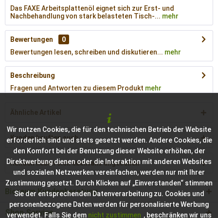
Das FAXE Arbeitsplattenöl eignet sich zur Erst- und
Nachbehandlung von stark belasteten Tisch-...
mehr
Bewertungen
0
Bewertungen lesen, schreiben und diskutieren...
mehr
Beschreibung
Fragen und Antworten zu diesem Produkt
mehr
Ähnliche Artikel
Wir nutzen Cookies, die für den technischen Betrieb der Website
Kunden kauften auch
erforderlich sind und stets gesetzt werden. Andere Cookies, die
den Komfort bei der Benutzung dieser Website erhöhen, der
Direktwerbung dienen oder die Interaktion mit anderen Websites
Kunden haben sich ebenfalls angesehen
und sozialen Netzwerken vereinfachen, werden nur mit Ihrer
Zustimmung gesetzt. Durch Klicken auf „Einverstanden“ stimmen
Bioraum Kundenberatung
Sie der entsprechenden Datenverarbeitung zu. Cookies und
personenbezogene Daten werden für personalisierte Werbung
Shop Service
verwendet. Falls Sie dem
nicht zustimmen
, beschränken wir uns