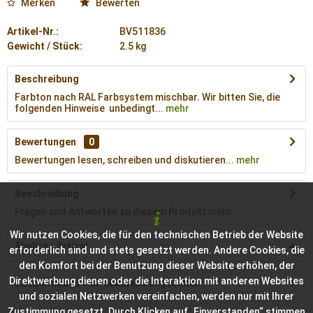
Merken
Bewerten
Artikel-Nr.:
BV511836
Gewicht / Stück:
2.5 kg
Beschreibung
Farbton nach RAL Farbsystem mischbar. Wir bitten Sie, die
folgenden Hinweise unbedingt...
mehr
Bewertungen
0
Bewertungen lesen, schreiben und diskutieren...
mehr
Beschreibung
Fragen und Antworten zu diesem Produkt
mehr
Wir nutzen Cookies, die für den technischen Betrieb der Website
Ähnliche Artikel
erforderlich sind und stets gesetzt werden. Andere Cookies, die
den Komfort bei der Benutzung dieser Website erhöhen, der
Direktwerbung dienen oder die Interaktion mit anderen Websites
Kunden haben sich ebenfalls angesehen
und sozialen Netzwerken vereinfachen, werden nur mit Ihrer
Zustimmung gesetzt. Durch Klicken auf „Einverstanden“ stimmen