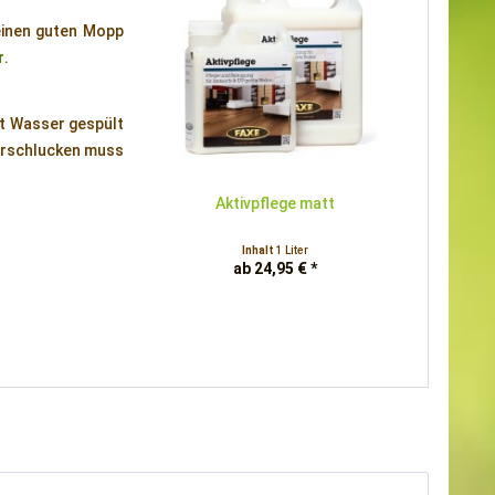
einen guten Mopp
r
.
it Wasser gespült
Verschlucken muss
Aktivpflege matt
Inhalt
1 Liter
ab 24,95 € *