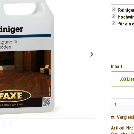
Reiniger
hochwi
für ein
Inhalt
1,00 Lit
Vergleic
Artikel-Nr.: