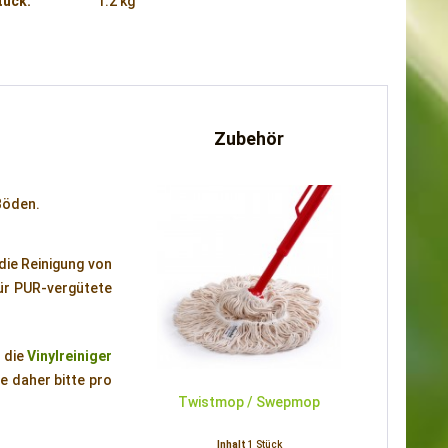
tück:
1.2 kg
Zubehör
Böden.
die Reinigung von
für PUR-vergütete
h die
Vinylreiniger
e daher bitte pro
Twistmop / Swepmop
Inhalt
1 Stück