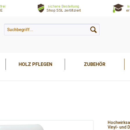
frei
sichere Bestellung
k
DE
Shop SSL zertifiziert
er
HOLZ PFLEGEN
ZUBEHÖR
Hochwirksam
Vinyl- und 