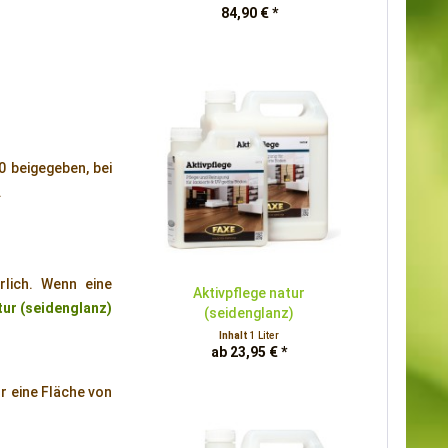
84,90 € *
0 beigegeben, bei
.
rlich. Wenn eine
Aktivpflege natur
tur (seidenglanz)
(seidenglanz)
Inhalt
1 Liter
ab 23,95 € *
ür eine Fläche von