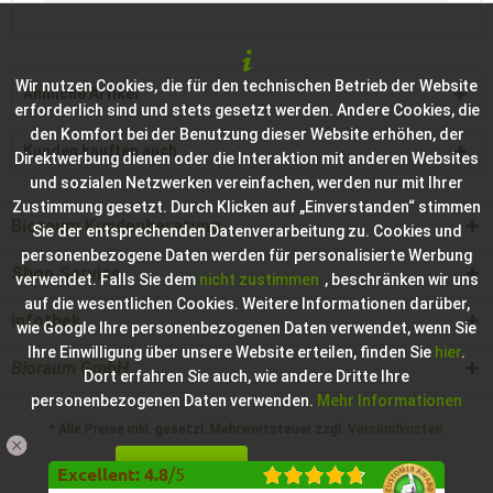
Wir nutzen Cookies, die für den technischen Betrieb der Website
Ähnliche Artikel
erforderlich sind und stets gesetzt werden. Andere Cookies, die
den Komfort bei der Benutzung dieser Website erhöhen, der
Kunden kauften auch
Direktwerbung dienen oder die Interaktion mit anderen Websites
und sozialen Netzwerken vereinfachen, werden nur mit Ihrer
Zustimmung gesetzt. Durch Klicken auf „Einverstanden“ stimmen
Bioraum Kundenberatung
Sie der entsprechenden Datenverarbeitung zu. Cookies und
personenbezogene Daten werden für personalisierte Werbung
Shop Service
verwendet. Falls Sie dem
nicht zustimmen
, beschränken wir uns
auf die wesentlichen Cookies. Weitere Informationen darüber,
Infothek
wie Google Ihre personenbezogenen Daten verwendet, wenn Sie
Ihre Einwilligung über unsere Website erteilen, finden Sie
hier
.
Bioraum GmbH
Dort erfahren Sie auch, wie andere Dritte Ihre
personenbezogenen Daten verwenden.
Mehr Informationen
* Alle Preise inkl. gesetzl. Mehrwertsteuer zzgl.
Versandkosten
Einverstanden
Konfigurieren
Hilfe / Support
Kontakt zur Bioraum GmbH
Excellent
:
4.8
/
5