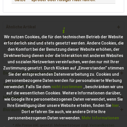
Ähnliche Artikel
Wir nutzen Cookies, die für den technischen Betrieb der Website
Kunden kauften auch
erforderlich sind und stets gesetzt werden. Andere Cookies, die
den Komfort bei der Benutzung dieser Website erhöhen, der
Direktwerbung dienen oder die Interaktion mit anderen Websites
Kunden haben sich ebenfalls angesehen
und sozialen Netzwerken vereinfachen, werden nur mit Ihrer
Zustimmung gesetzt. Durch Klicken auf „Einverstanden“ stimmen
Bioraum Kundenberatung
Sie der entsprechenden Datenverarbeitung zu. Cookies und
personenbezogene Daten werden für personalisierte Werbung
Shop Service
verwendet. Falls Sie dem
nicht zustimmen
, beschränken wir uns
auf die wesentlichen Cookies. Weitere Informationen darüber,
Infothek
wie Google Ihre personenbezogenen Daten verwendet, wenn Sie
Ihre Einwilligung über unsere Website erteilen, finden Sie
hier
.
Bioraum GmbH
Dort erfahren Sie auch, wie andere Dritte Ihre
personenbezogenen Daten verwenden.
Mehr Informationen
* Alle Preise inkl. gesetzl. Mehrwertsteuer zzgl.
Versandkosten