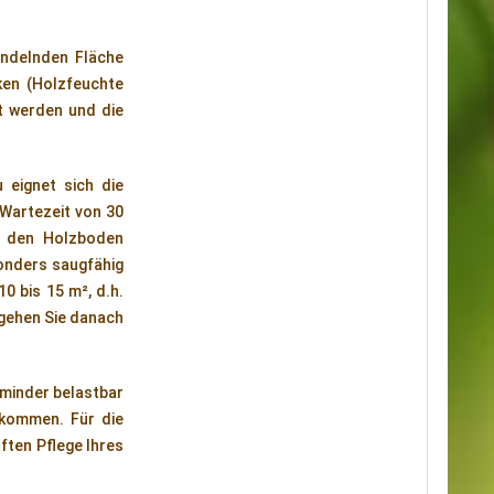
andelnden Fläche
cken (Holzfeuchte
rt werden und die
 eignet sich die
 Wartezeit von 30
n den Holzboden
sonders saugfähig
10 bis 15 m², d.h.
 gehen Sie danach
 minder belastbar
kommen. Für die
ften Pflege Ihres