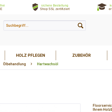
frei
sichere Bestellung
k
DE
Shop SSL zertifiziert
er
HOLZ PFLEGEN
ZUBEHÖR
Ölbehandlung
Hartwachsöl
Floorservic
Ihrem Holzb