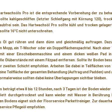
artwachsöls Pro ist die entsprechende Vorbereitung der zu beh
ollte kahlgeschliffen (letzter Schleifgang mit Körnung 120), tro
aubfrei sein. Das Hartwachsöl Pro sollte kühl und trocken gelage
ollte 16°C nicht unterschreiten.
s Öl gut rühren und dann dünn und gleichmäßig auftragen. Dazu
ein Mopp, ein T-Wischer oder ein Doppelflächenspachtel. Nach einer
 mit einer Einscheibenmaschine und einem dicken weißen Pad i
elle Ölüberstände mit einem Filzpad entfernen. Sollte Ihr Boden be
er zweiten Schicht empfohlen. Arbeiten Sie dabei in Teilflächen von 
eine Teilfläche der gesamten Behandlung (Auftrag und Padden) und
Normalerweise sollten dabei keine Überlappungen sichtbar bleiben.
s beträgt etwa 8 bis 12 Stunden, nach 3 Tagen ist der Boden wieder
ett durchgetrocknet und kann wieder mit Wasser in Berührung 
en Bodens eignet sich der Floorservice Parkettreiniger. Zur dauerha
service Pflegeöl empfohlen.