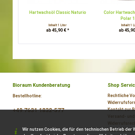
Hartwachsöl Classic Naturio
Color Hartwach
Polar 
Inhalt
1 Liter
Inhalt
1 L
ab 45,90 € *
ab 45,90
Bioraum Kundenberatung
Shop Servi
Rechtliche V
Bestellhotline:
Widerrufsform
+49 7631 1832-577
Kontakt zur 
Versand- und
Widerrufsrech
Wir nutzen Cookies, die für den technischen Betrieb der 
AGB im Shop 