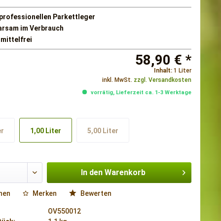
 professionellen Parkettleger
arsam im Verbrauch
mittelfrei
58,90 € *
Inhalt:
1 Liter
inkl. MwSt.
zzgl. Versandkosten
vorrätig, Lieferzeit ca. 1-3 Werktage
er
1,00 Liter
5,00 Liter
In den
Warenkorb
hen
Merken
Bewerten
OV550012