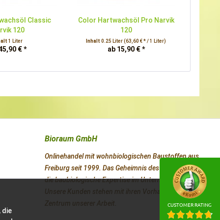
wachsöl Classic
Color Hartwachsöl Pro Narvik
rvik 120
120
halt
1 Liter
Inhalt
0.25 Liter
(63,60 € * / 1 Liter)
45,90 € *
ab 15,90 € *
Bioraum GmbH
Onlinehandel mit wohnbiologischen Baustoffen aus
Freiburg seit 1999. Das Geheimnis des Erfolges ist
die baubiologische Expertise im Unternehmen.
Unsere Kunden stehen mit ihren Vorhaben im
Zentrum unserer Arbeit.
CUSTOMER RATING
 die