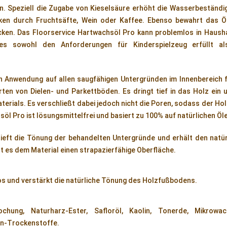
n. Speziell die Zugabe von Kieselsäure erhöht die Wasserbeständi
cken durch Fruchtsäfte, Wein oder Kaffee. Ebenso bewahrt das 
cken. Das Floorservice Hartwachsöl Pro kann problemlos in Hausha
s sowohl den Anforderungen für Kinderspielzeug erfüllt a
 Anwendung auf allen saugfähigen Untergründen im Innenbereich f
rten von Dielen- und Parkettböden. Es dringt tief in das Holz ein 
terials. Es verschließt dabei jedoch nicht die Poren, sodass der Ho
öl Pro ist lösungsmittelfrei und basiert zu 100% auf natürlichen Ö
ieft die Tönung der behandelten Untergründe und erhält den natür
t es dem Material einen strapazierfähige Oberfläche.
os und verstärkt die natürliche Tönung des Holzfußbodens.
kochung, Naturharz-Ester, Safloröl, Kaolin, Tonerde, Mikrowac
Mn-Trockenstoffe.