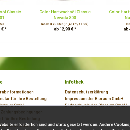
söl Classic
Color Hartwachsöl Classic
Color Hart
101
Nevada 800
Na
iter
Inhalt
0.25 Liter
(51,60 € * / 1 Liter)
In
 € *
ab 12,90 € *
ab 
ce
Infothek
orabinformationen
Datenschutzerklärung
ular für Ihre Bestellung
Impressum der Bioraum GmbH
Bioraum GmbH
Bildnachweis der Bioraum GmbH
 Zahlungsbedingungen
t für Ihre Bestellung
Website erforderlich sind und stets gesetzt werden. Andere Cookies,
der Bioraum GmbH