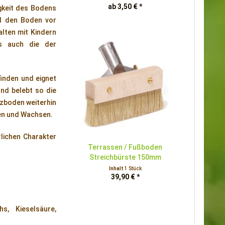
ab 3,50 € *
gkeit des Bodens
Öl den Boden vor
lten mit Kindern
ls auch die der
inden und eignet
und belebt so die
lzboden weiterhin
len und Wachsen.
lichen Charakter
Terrassen / Fußboden
Streichbürste 150mm
Inhalt
1 Stück
39,90 € *
hs, Kieselsäure,