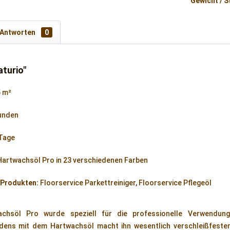
Gewicht / S
 Antworten
0
turio"
5 m²
tunden
Tage
Hartwachsöl Pro in 23 verschiedenen Farben
 Produkten:
Floorservice Parkettreiniger, Floorservice Pflegeöl
achsöl Pro wurde speziell für die professionelle Verwendung 
dens mit dem Hartwachsöl macht ihn wesentlich verschleißfester