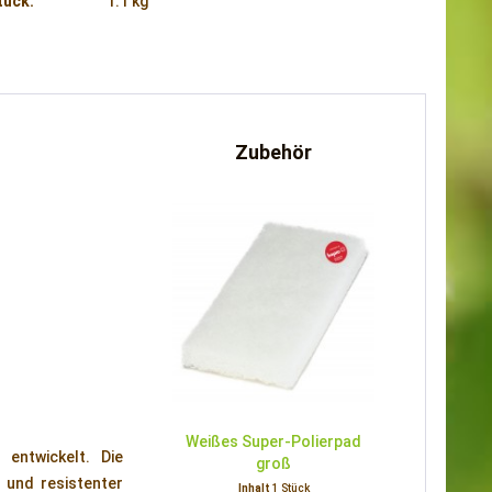
tück:
1.1 kg
Zubehör
Weißes Super-Polierpad
entwickelt. Die
groß
 und resistenter
Inhalt
1 Stück