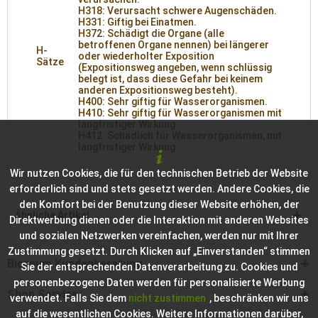
H318: Verursacht schwere Augenschäden.
H331: Giftig bei Einatmen.
H372: Schädigt die Organe (alle
betroffenen Organe nennen) bei längerer
H-
oder wiederholter Exposition
Sätze
(Expositionsweg angeben, wenn schlüssig
belegt ist, dass diese Gefahr bei keinem
anderen Expositionsweg besteht).
H400: Sehr giftig für Wasserorganismen.
H410: Sehr giftig für Wasserorganismen mit
langfristiger Wirkung.
H412: Schädlich für Wasserorganismen, mit
langfristiger Wirkung.
Wir nutzen Cookies, die für den technischen Betrieb der Website
erforderlich sind und stets gesetzt werden. Andere Cookies, die
den Komfort bei der Benutzung dieser Website erhöhen, der
Ähnliche Artikel
Direktwerbung dienen oder die Interaktion mit anderen Websites
und sozialen Netzwerken vereinfachen, werden nur mit Ihrer
Zustimmung gesetzt. Durch Klicken auf „Einverstanden“ stimmen
Bioraum Kundenberatung
Sie der entsprechenden Datenverarbeitung zu. Cookies und
personenbezogene Daten werden für personalisierte Werbung
Shop Service
verwendet. Falls Sie dem
nicht zustimmen
, beschränken wir uns
auf die wesentlichen Cookies. Weitere Informationen darüber,