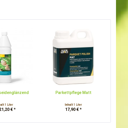
seidenglänzend
Parkettpflege Matt
halt
1 Liter
Inhalt
1 Liter
21,20 € *
17,90 € *