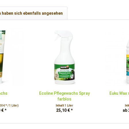
 haben sich ebenfalls angesehen
achs
Ecoline Pflegewachs Spray
Euku Wax 
farblos
0 € * / 1 Liter)
Inhalt
1 Liter
In
 € *
25,10 € *
ab 