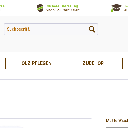
frei
sichere Bestellung
k
DE
Shop SSL zertifiziert
er
HOLZ PFLEGEN
ZUBEHÖR
Matte Wisch