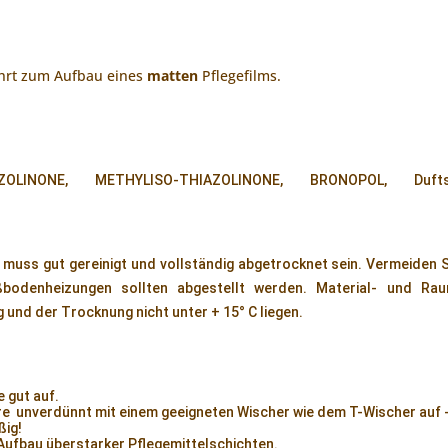
hrt zum Aufbau eines
matten
Pflegefilms.
ZOLINONE, METHYLISO-THIAZOLINONE, BRONOPOL, Duftst
 muss gut gereinigt und vollständig abgetrocknet sein. Vermeiden S
ßbodenheizungen sollten abgestellt werden. Material- und Rau
 und der Trocknung nicht unter + 15° C liegen.
 gut auf.
re unverdünnt mit einem geeigneten Wischer wie dem T-Wischer auf 
ßig!
Aufbau überstarker Pflegemittelschichten.