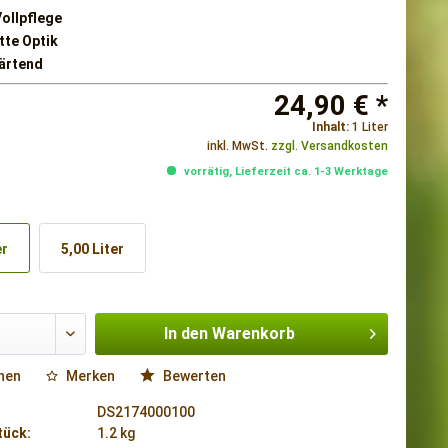
ollpflege
tte Optik
ärtend
24,90 € *
Inhalt:
1 Liter
inkl. MwSt.
zzgl. Versandkosten
vorrätig, Lieferzeit ca. 1-3 Werktage
er
5,00 Liter
In den
Warenkorb
hen
Merken
Bewerten
DS2174000100
tück:
1.2 kg