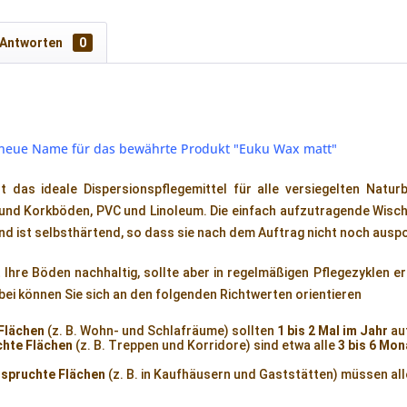
 Antworten
0
r neue Name für das bewährte Produkt "Euku Wax matt"
t das ideale Dispersionspflegemittel für alle versiegelten Natur
und Korkböden, PVC und Linoleum. Die einfach aufzutragende Wisch
nd ist selbsthärtend, so dass sie nach dem Auftrag nicht noch ausp
Ihre Böden nachhaltig, sollte aber in regelmäßigen Pflegezyklen e
bei können Sie sich an den folgenden Richtwerten orientieren
Flächen
(z. B. Wohn- und Schlafräume) sollten
1 bis 2 Mal im Jahr
au
chte Flächen
(z. B. Treppen und Korridore) sind etwa alle
3 bis 6 Mon
nspruchte Flächen
(z. B. in Kaufhäusern und Gaststätten) müssen all