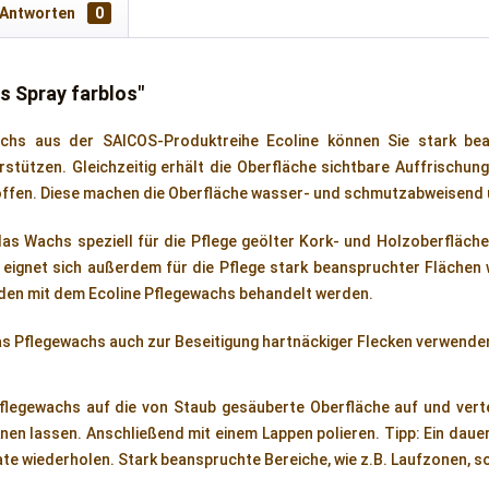
 Antworten
0
s Spray farblos"
chs aus der SAICOS-Produktreihe Ecoline können Sie stark bea
rstützen. Gleichzeitig erhält die Oberfläche sichtbare Auffrischu
offen. Diese machen die Oberfläche wasser- und schmutzabweisend u
das Wachs speziell für die Pflege geölter Kork- und Holzoberfläc
eignet sich außerdem für die Pflege stark beanspruchter Flächen 
den mit dem Ecoline Pflegewachs behandelt werden.
as Pflegewachs auch zur Beseitigung hartnäckiger Flecken verwende
flegewachs auf die von Staub gesäuberte Oberfläche auf und verte
nen lassen. Anschließend mit einem Lappen polieren. Tipp: Ein daue
ate wiederholen. Stark beanspruchte Bereiche, wie z.B. Laufzonen, s