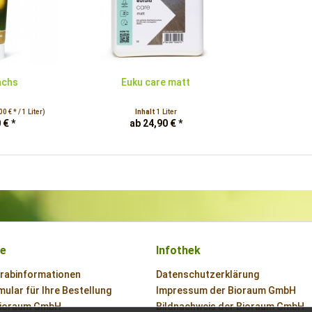
achs
Euku care matt
0 € * / 1 Liter)
Inhalt
1 Liter
 € *
ab 24,90 € *
ce
Infothek
orabinformationen
Datenschutzerklärung
ular für Ihre Bestellung
Impressum der Bioraum GmbH
Bioraum GmbH
Bildnachweis der Bioraum GmbH