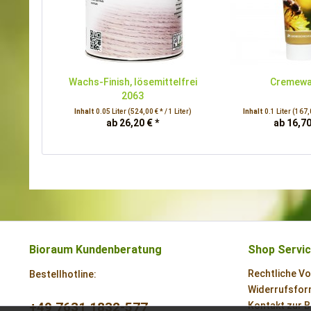
Wachs-Finish, lösemittelfrei
Cremew
2063
Inhalt
0.05 Liter
(524,00 € * / 1 Liter)
Inhalt
0.1 Liter
(167,0
ab 26,20 € *
ab 16,70
Bioraum Kundenberatung
Shop Servi
Rechtliche V
Bestellhotline:
Widerrufsform
+49 7631 1832-577
Kontakt zur 