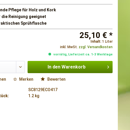
nde Pflege für Holz und Kork
r die Reinigung geeignet
praktischen Sprühflasche
25,10 € *
Inhalt:
1 Liter
inkl. MwSt.
zzgl. Versandkosten
vorrätig, Lieferzeit ca. 1-3 Werktage
In den
Warenkorb
hen
Merken
Bewerten
SC8129ECO417
tück:
1.2 kg