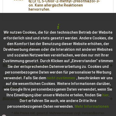
6] (3:1), 5-Chlor-2-methyl-2Hisothiazol-3-
on. Kann allergische Reaktionen
hervorrufen.
Wir nutzen Cookies, die für den technischen Betrieb der Website
Ähnliche Artikel
erforderlich sind und stets gesetzt werden. Andere Cookies, die
den Komfort bei der Benutzung dieser Website erhöhen, der
Kunden kauften auch
Direktwerbung dienen oder die Interaktion mit anderen Websites
und sozialen Netzwerken vereinfachen, werden nur mit Ihrer
Zustimmung gesetzt. Durch Klicken auf „Einverstanden“ stimmen
Bioraum Kundenberatung
Sie der entsprechenden Datenverarbeitung zu. Cookies und
personenbezogene Daten werden für personalisierte Werbung
Shop Service
verwendet. Falls Sie dem
nicht zustimmen
, beschränken wir uns
auf die wesentlichen Cookies. Weitere Informationen darüber,
Infothek
wie Google Ihre personenbezogenen Daten verwendet, wenn Sie
Ihre Einwilligung über unsere Website erteilen, finden Sie
hier
.
Bioraum GmbH
Dort erfahren Sie auch, wie andere Dritte Ihre
personenbezogenen Daten verwenden.
Mehr Informationen
* Alle Preise inkl. gesetzl. Mehrwertsteuer zzgl.
Versandkosten