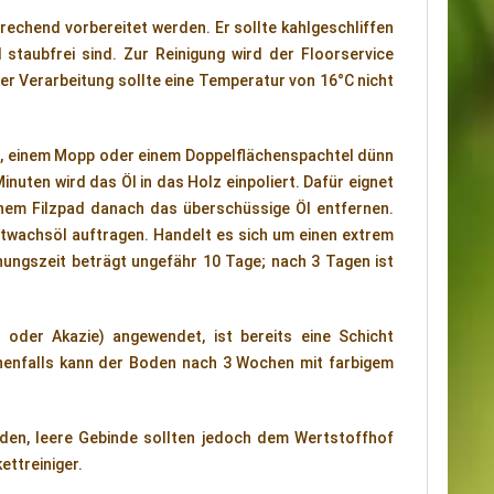
echend vorbereitet werden. Er sollte kahlgeschliffen
 staubfrei sind. Zur Reinigung wird der Floorservice
der Verarbeitung sollte eine Temperatur von 16°C nicht
, einem Mopp oder einem Doppelflächenspachtel dünn
nuten wird das Öl in das Holz einpoliert. Dafür eignet
inem Filzpad danach das überschüssige Öl entfernen.
rtwachsöl auftragen. Handelt es sich um einen extrem
nungszeit beträgt ungefähr 10 Tage; nach 3 Tagen ist
oder Akazie) angewendet, ist bereits eine Schicht
enfalls kann der Boden nach 3 Wochen mit farbigem
en, leere Gebinde sollten jedoch dem Wertstoffhof
ettreiniger.