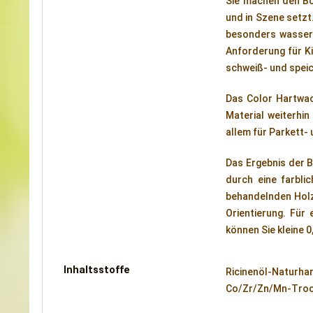
Sie machen den Bod
und in Szene setzt
besonders wassera
Anforderung für Ki
schweiß- und spei
Das Color Hartwach
Material weiterhi
allem für Parkett-
Das Ergebnis der 
durch eine farbli
behandelnden Holz 
Orientierung. Für
können Sie kleine 0
Inhaltsstoffe
Ricinenöl-Naturha
Co/Zr/Zn/Mn-Trock