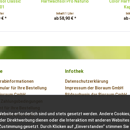
söl Classic
Hartwachsöl Pro Naturio
Color Hart
101
Ka
iter
Inhalt
1 Liter
In
 € *
ab 58,90 € *
ab 
ce
Infothek
orabinformationen
Datenschutzerklärung
ular für Ihre Bestellung
Impressum der Bioraum GmbH
Bioraum GmbH
Bildnachweis der Bioraum GmbH
 Zahlungsbedingungen
t für Ihre Bestellung
Website erforderlich sind und stets gesetzt werden. Andere Cookies,
der Bioraum GmbH
der Direktwerbung dienen oder die Interaktion mit anderen Websites
 Zustimmung gesetzt. Durch Klicken auf „Einverstanden“ stimmen Sie