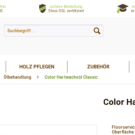
frei
sichere Bestellung
k
DE
Shop SSL zertifiziert
er
HOLZ PFLEGEN
ZUBEHÖR
Ölbehandlung
Color Hartwachsöl Classic
Color Ha
Floorservic
Oberfläche 