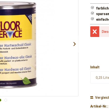
farblic
sparsam
einfach
Dies
Inhalt
0,25 Lit
Vergleic
Artikel-Nr.: