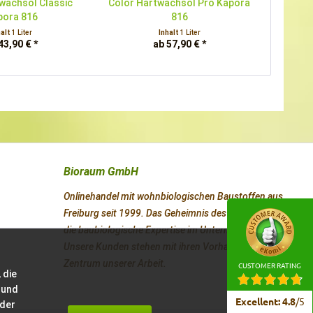
wachsöl Classic
Color Hartwachsöl Pro Kapora
pora 816
816
halt
1 Liter
Inhalt
1 Liter
43,90 € *
ab 57,90 € *
Bioraum GmbH
Onlinehandel mit wohnbiologischen Baustoffen aus
Freiburg seit 1999. Das Geheimnis des Erfolges ist
die baubiologische Expertise im Unternehmen.
Unsere Kunden stehen mit ihren Vorhaben im
Zentrum unserer Arbeit.
CUSTOMER RATING
 die
 und
Excellent
:
4.8
/
5
 der