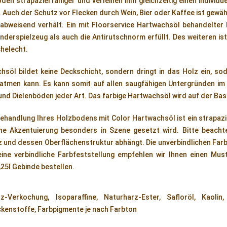
en strapazierfähiger und verleihen ihm gleichzeitig einen individu
. Auch der Schutz vor Flecken durch Wein, Bier oder Kaffee ist gewäh
bweisend verhält. Ein mit Floorservice Hartwachsöl behandelter F
nderspielzeug als auch die Antirutschnorm erfüllt. Des weiteren i
chelecht.
söl bildet keine Deckschicht, sondern dringt in das Holz ein, sod
n atmen kann. Es kann somit auf allen saugfähigen Untergründen i
 und Dielenböden jeder Art. Das farbige Hartwachsöl wird auf der Bas
Behandlung Ihres Holzbodens mit Color Hartwachsöl ist ein strapaz
che Akzentuierung besonders in Szene gesetzt wird. Bitte beacht
und dessen Oberflächenstruktur abhängt. Die unverbindlichen Farbm
 eine verbindliche Farbfeststellung empfehlen wir Ihnen einen Mu
,25l Gebinde bestellen.
rz-Verkochung, Isoparaffine, Naturharz-Ester, Safloröl, Kaoli
enstoffe, Farbpigmente je nach Farbton