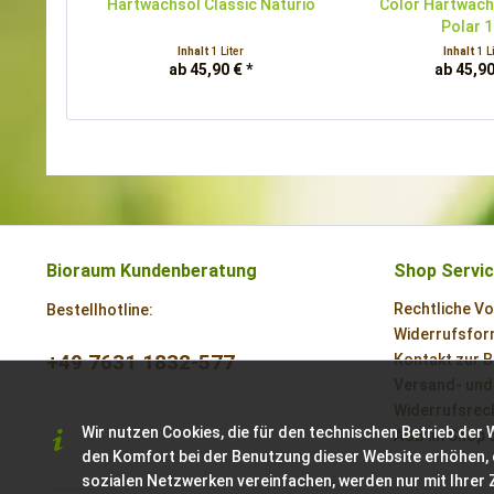
Hartwachsöl Classic Naturio
Color Hartwach
Polar 
Inhalt
1 Liter
Inhalt
1 L
ab 45,90 € *
ab 45,90
Bioraum Kundenberatung
Shop Servi
Rechtliche V
Bestellhotline:
Widerrufsform
+49 7631 1832-577
Kontakt zur 
Versand- und
Widerrufsrech
Wir nutzen Cookies, die für den technischen Betrieb der 
AGB im Shop 
den Komfort bei der Benutzung dieser Website erhöhen, 
sozialen Netzwerken vereinfachen, werden nur mit Ihrer