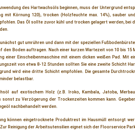
 Anwendung des Hartwachsöls beginnen, muss der Untergrund entspr
ang mit Körnung 120), trocken (Holzfeuchte max. 14%), sauber und
pfohlen. Das Öl sollte zuvor kühl und trocken gelagert werden, bei 
rden.
unächst gut umrühren und dann mit der speziellen Fußbodenbürste
f den Boden auftragen. Nach einer kurzen Wartezeit von 10 bis 15 Mi
ng einer Einscheibenmaschine mit einem dicken weißen Pad. Mit e
ungszeit von etwa 8-12 Stunden sollten Sie eine zweite Schicht Ha
grund wird eine dritte Schicht empfohlen. Die gesamte Durchtrock
minder belastbar.
söl auf exotischem Holz (z.B. Iroko, Kambala, Jatoba, Merbau 
s sonst zu Verzögerung der Trockenzeiten kommen kann. Gegeben
legeöl nachbehandelt werden.
g können eingetrocknete Produktrest im Hausmüll entsorgt werd
ur Reinigung der Arbeitsutensilien eignet sich der Floorservice Park