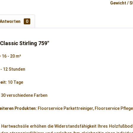
Gewicht / S
 Antworten
0
lassic Stirling 759"
= 16 - 20 m²
 - 12 Stunden
eit:
10 Tage
:
30 verschiedene Farben
eiteren Produkten:
Floorservice Parkettreiniger, Floorservice Pfleg
r Hartwachsöle erhöhen die Widerstandsfähigkeit Ihres Holzfußbo