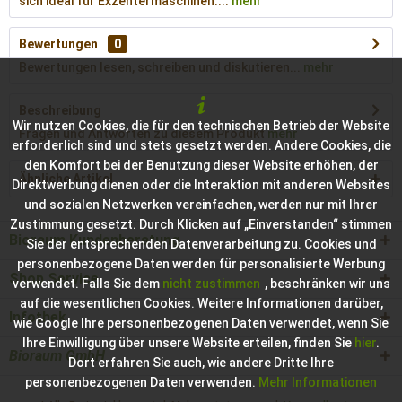
sich ideal für Exzentermaschinen....
mehr
Bewertungen
0
Bewertungen lesen, schreiben und diskutieren...
mehr
Beschreibung
Wir nutzen Cookies, die für den technischen Betrieb der Website
Fragen und Antworten zu diesem Produkt
mehr
erforderlich sind und stets gesetzt werden. Andere Cookies, die
den Komfort bei der Benutzung dieser Website erhöhen, der
Ähnliche Artikel
Direktwerbung dienen oder die Interaktion mit anderen Websites
und sozialen Netzwerken vereinfachen, werden nur mit Ihrer
Zustimmung gesetzt. Durch Klicken auf „Einverstanden“ stimmen
Bioraum Kundenberatung
Sie der entsprechenden Datenverarbeitung zu. Cookies und
personenbezogene Daten werden für personalisierte Werbung
Shop Service
verwendet. Falls Sie dem
nicht zustimmen
, beschränken wir uns
auf die wesentlichen Cookies. Weitere Informationen darüber,
Infothek
wie Google Ihre personenbezogenen Daten verwendet, wenn Sie
Ihre Einwilligung über unsere Website erteilen, finden Sie
hier
.
Bioraum GmbH
Dort erfahren Sie auch, wie andere Dritte Ihre
personenbezogenen Daten verwenden.
Mehr Informationen