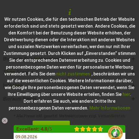
Wir nutzen Cookies, die für den technischen Betrieb der Website
Ähnliche Artikel
erforderlich sind und stets gesetzt werden. Andere Cookies, die
den Komfort bei der Benutzung dieser Website erhöhen, der
Direktwerbung dienen oder die Interaktion mit anderen Websites
Kunden haben sich ebenfalls angesehen
und sozialen Netzwerken vereinfachen, werden nur mit Ihrer
Zustimmung gesetzt. Durch Klicken auf „Einverstanden“ stimmen
Bioraum Kundenberatung
Sie der entsprechenden Datenverarbeitung zu. Cookies und
personenbezogene Daten werden für personalisierte Werbung
Shop Service
verwendet. Falls Sie dem
nicht zustimmen
, beschränken wir uns
auf die wesentlichen Cookies. Weitere Informationen darüber,
Infothek
wie Google Ihre personenbezogenen Daten verwendet, wenn Sie
Ihre Einwilligung über unsere Website erteilen, finden Sie
hier
.
Bioraum GmbH
Dort erfahren Sie auch, wie andere Dritte Ihre
personenbezogenen Daten verwenden.
Mehr Informationen
* Alle Preise inkl. gesetzl. Mehrwertsteuer zzgl.
Versandkosten
Einverstanden
Konfigurieren
Hilfe / Support
Kontakt zur Bioraum GmbH
Excellent
:
4.8
/
5
09.08.2026
Impressum der Bioraum GmbH