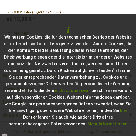
Inhalt
0.25 Liter
(55,60 € * / 1 Liter)
ab 13,90 € *
Merken
Wir nutzen Cookies, die für den technischen Betrieb der Website
erforderlich sind und stets gesetzt werden. Andere Cookies, die
den Komfort bei der Benutzung dieser Website erhöhen, der
Direktwerbung dienen oder die Interaktion mit anderen Websites
und sozialen Netzwerken vereinfachen, werden nur mit Ihrer
Zustimmung gesetzt. Durch Klicken auf „Einverstanden“ stimmen
Bioraum Kundenberatung
Sie der entsprechenden Datenverarbeitung zu. Cookies und
personenbezogene Daten werden für personalisierte Werbung
Shop Service
verwendet. Falls Sie dem
nicht zustimmen
, beschränken wir uns
auf die wesentlichen Cookies. Weitere Informationen darüber,
Infothek
wie Google Ihre personenbezogenen Daten verwendet, wenn Sie
Ihre Einwilligung über unsere Website erteilen, finden Sie
hier
.
Bioraum GmbH
Dort erfahren Sie auch, wie andere Dritte Ihre
personenbezogenen Daten verwenden.
Mehr Informationen
* Alle Preise inkl. gesetzl. Mehrwertsteuer zzgl.
Versandkosten